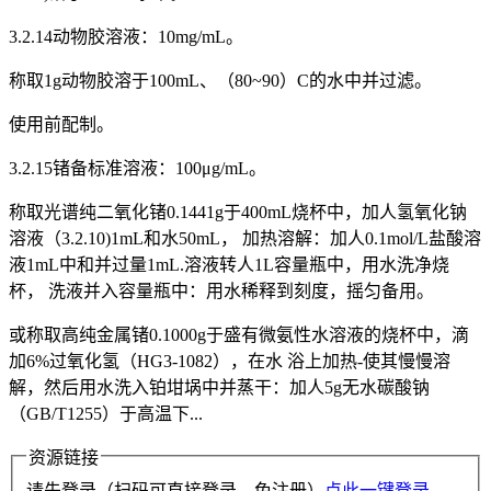
3.2.14动物胶溶液：10mg/mL。
称取1g动物胶溶于100mL、（80~90）C的水中并过滤。
使用前配制。
3.2.15锗备标准溶液：100μg/mL。
称取光谱纯二氧化锗0.1441g于400mL烧杯中，加人氢氧化钠
溶液（3.2.10)1mL和水50mL， 加热溶解：加人0.1mol/L盐酸溶
液1mL中和并过量1mL.溶液转人1L容量瓶中，用水洗净烧
杯， 洗液并入容量瓶中：用水稀释到刻度，摇匀备用。
或称取高纯金属锗0.1000g于盛有微氨性水溶液的烧杯中，滴
加6%过氧化氢（HG3-1082），在水 浴上加热-使其慢慢溶
解，然后用水洗入铂坩埚中并蒸干：加人5g无水碳酸钠
（GB/T1255）于高温下...
资源链接
请先登录（扫码可直接登录、免注册）
点此一键登录