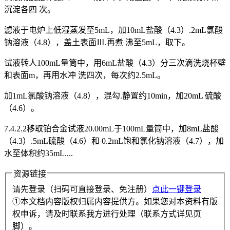
沉淀各四 次。
滤液于电炉上低湿蒸发至5mL，加10mL盐酸（4.3）.2mL氯酸
钠溶液（4.8），盖土表面Ⅲ.再煮 沸至5mL，取下。
试液转人100mL量筒中，用6mL盐酸（4.3）分三次滴洗烧杯壁
和表面m，再用水冲 洗四次，每次约2.5mL。
加1mL氯酸钠溶液（4.8），混勾.静置约10min，加20mL 硫酸
（4.6）。
7.4.2.2移取铂合金试液20.00mL于100mL量筒中，加8mL盐酸
（4.3）.5mL硫酸（4.6）和 0.2mL饱和氯化钠溶液（4.7），加
水至体积约35mL....
资源链接
请先登录（扫码可直接登录、免注册）
点此一键登录
①本文档内容版权归属内容提供方。如果您对本资料有版
权申诉，请及时联系我方进行处理（联系方式详见页
脚）。