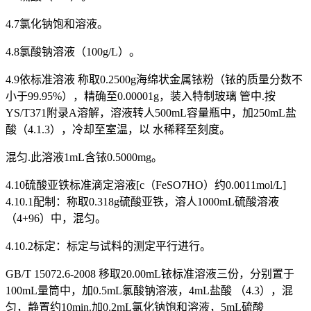
4.7氯化钠饱和溶液。
4.8氯酸钠溶液（100g/L）。
4.9依标准溶液 称取0.2500g海绵状金属铱粉（铱的质量分数不
小于99.95%），精确至0.00001g，装入特制玻璃 管中.按
YS/T371附录A溶解，溶液转人500mL容量瓶中，加250mL盐
酸（4.1.3），冷却至室温，以 水稀释至刻度。
混匀.此溶液1mL含铱0.5000mg。
4.10硫酸亚铁标准滴定溶液[c（FeSO7HO）约0.0011mol/L]
4.10.1配制：称取0.318g硫酸亚铁，溶人1000mL硫酸溶液
（4+96）中，混匀。
4.10.2标定：标定与试料的测定平行进行。
GB/T 15072.6-2008 移取20.00mL铱标准溶液三份，分别置于
100mL量筒中，加0.5mL氯酸钠溶液，4mL盐酸 （4.3），混
匀，静置约10min.加0.2mL氯化钠饱和溶液，5mL硫酸