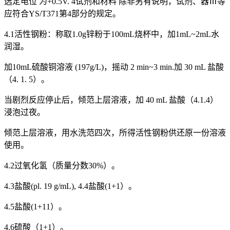
选定电位 为+0.5V. 4试剂和材料 除非另有说明，试剂、器Ⅲ等
应符合YS/T371第4部分的规定。
4.1活性钢粉：称取1.0g锌粉于100mL烧杯中，加1mL~2mL水
润湿。
加10mL硫酸铜溶液 (197g/L)，摇动 2 min~3 min.加 30 mL 盐酸
（4. 1. 5）。
当剧烈反应停止后，倾范上层溶液，加 40 mL 盐酸（4.1.4）
浸泡过夜。
倾范上层溶液，用水洗范四次，所得活性钢粉供还原一份溶液
使用。
4.2过氧化氢（质量分数30%）。
4.3盐酸(pl. 19 g/mL), 4.4盐酸(1+1）。
4.5盐酸(1+11）。
4.6硫酸（1+1）。