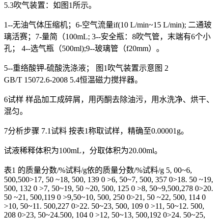
5.3吹气装置：如图1所示。
1--无油气体压缩机；6-空气流量if(10 L/min~15 L/min); 二通玻
璃活赛；7-量简（100mL; 3--安全瓶：8吹气管，末端有6个小
孔； 4--选气瓶（500ml);9--玻璃管（f20mm）。
5--重络酸钾-硫酸洗涤液； 图1吹气装置示意图 2
GB/T 15072.6-2008 5.4恒温磁力搅拌器。
6试样 样品加工成碎屑，用丙酮去除油污，用水洗净、烘干、
混匀。
7分析步骤 7.1试料 按表1称取试样，精确至0.00001g。
试液稀释体积为100mL，分取体积为20.00ml。
表1 的质量分数/%试料/g依的质量分数/%试料/g 5, 00~6,
500,500>17, 50 ~18, 500, 139 0 >6, 50~7, 500, 357 0>18. 50 ~19,
500, 132 0 >7, 50~19, 50 ~20, 500, 125 0 >8, 50~9,500,278 0>20.
50 ~21, 500,119 0 >9,50~10, 500, 250 0>21, 50 ~22, 500, 114 0
>10, 50~11. 500,227 0>22. 50~23, 500, 109 0 >11, 50~12. 500,
208 0>23, 50~24.500, 104 0 >12, 50~13, 500,192 0>24. 50~25,