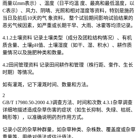
雨量以mm表示）、温度（日平均温 度、最高和最低温度，以
C表示）、风力、阴晴、光照和相对湿度等资料，特别是施药
当日及前后10天的气 象资料， 整个试验期间影响试验结果的
恶劣气候因素，如严重或长期干早、大雨、冰霍等均须记录。
4.1.2土壤资料 记录土壤类型（成分及团粒结构情况）、有机
质含量、土壤pH值、土壤湿度（如干、湿、积水）、耕作质
量情况以及施肥种类和数量。
4.2田间管理资料 记录田间耕作和管理（株行距、奎作、生长
时期）等情况。
如有灌溉，记下灌溉时间、数量和方法。
2
GB/T 17980.50-2000 4.3调查方法、时间和次数 4.3.1杂草调查
详细地描述造成杂草伤害的症状（如生长抑制、失绿、枯斑、
畸形等），以准确说明药剂作用方式。
记录小区的杂草种群量，如杂草种类、杂株数、覆盖度或杂草
重量等，用绝对值法或估计值法。