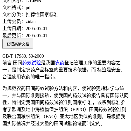
文档大小：
1.16MB
文档格式：
pdf
文档分类：
推荐性国家标准
上传会员：
zidan
上传日期：
2005-05-01
最后更新：
2005-05-01
获取高清文档
GB/T 17980. 50-2000
前言 田间
药效
试验
是我国
农药
登记管理工作的重要内容之
一，是制定农药产品标签的重要技术依据，而 标签是安全、
合理使用农药的唯一指南。
为规范农药田间药效试验方法和内容，使试验更趋科学与统
一，并与国际准则接轨，使我国的药效试验报告具有国际认同
性，特制定我国田间药效试验准则国家标 准，该系列标准参
考了欧洲及地中海植物保护组织（EPPO）田间药效试验准则
及联合国粮农组织 （FAO）亚太地区类似的准则，是根据我
国实际情况并经过大量的田间试验验证而制定的。