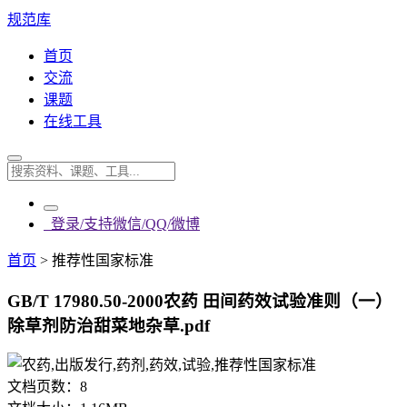
规范库
首页
交流
课题
在线工具
登录/支持微信/QQ/微博
首页
>
推荐性国家标准
GB/T 17980.50-2000农药 田间药效试验准则（一）
除草剂防治甜菜地杂草.pdf
文档页数：
8