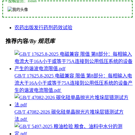
投稿会员：zidan
农药
出版发行
药剂
药效
试验
推荐内容
/By 规范库
GB/T 17625.8-2025 电磁兼容 限值 第8部分：每相输入电
流大于16A小于或等于75A连接到公用低压系统的设备产
生的谐波电流限值.pdf
GB/T 47082-2026 碳化硅单晶抛光片堆垛层错测试方
法.pdf