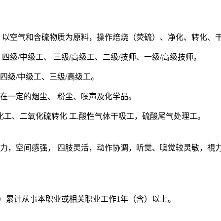
.3职业定义 以空气和含硫物质为原料，操作焙烧（荧硫）、净化、转
四级/中级工、 三级/高级工、二级/技师、一级/高级技师。
四级/中级工、三级/高级工。
存在一定的烟尘、 粉尘、噪声及化学品。
工、二氧化硫转化 工.酸性气体干吸工，硫酸尾气处理工。
达能力，空间感强， 四肢灵活，动作协调，听觉、噢觉较灵敏，視
 （1）累计从事本职业或相关职业工作1年（含）以上。