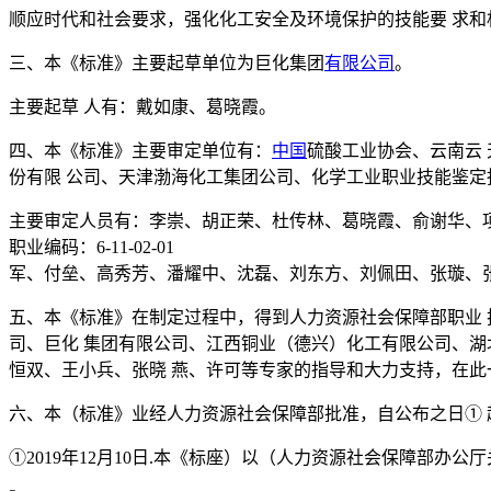
顺应时代和社会要求，强化化工安全及环境保护的技能要 求和
三、本《标准》主要起草单位为巨化集团
有限公司
。
主要起草 人有：戴如康、葛晓霞。
四、本《标准》主要审定单位有：
中国
硫酸工业协会、云南云
份有限 公司、天津渤海化工集团公司、化学工业职业技能鉴定
主要审定人员有：李崇、胡正荣、杜传林、葛晓霞、俞谢华、项
职业编码：6-11-02-01
军、付垒、高秀芳、潘耀中、沈磊、刘东方、刘佩田、张璇、张
五、本《标准》在制定过程中，得到人力资源社会保障部职业 
司、巨化 集团有限公司、江西铜业（德兴）化工有限公司、湖
恒双、王小兵、张晓 燕、许可等专家的指导和大力支持，在此
六、本（标准》业经人力资源社会保障部批准，自公布之日① 
①2019年12月10日.本《标座）以（人力资源社会保障部办公