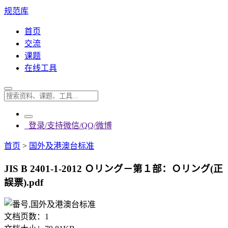
规范库
首页
交流
课题
在线工具
登录/支持微信/QQ/微博
首页
>
国外及港澳台标准
JIS B 2401-1-2012 Ｏリング－第１部：Ｏリング(正
誤票).pdf
文档页数：
1