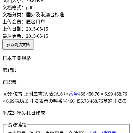
文档大小：
79.81KB
文档格式：
pdf
文档分类：
国外及港澳台标准
上传会员：
匿名用户
上传日期：
2015-05-15
最后更新：
2015-05-15
获取高清文档
日本工業规格
第1部：
正职票
区分 位置 正附属書JA 表JA.6 呼
番号
466 456.76 × 6.99 468.76
× 6.99表JA.6 寸法表示の呼番号466 456.76 468.76基准寸法の
平成24年8月1日作成
资源链接