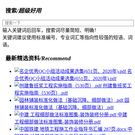
搜索
/超级好用
输入关键词后回车，搜索词尽量简短、明确！
关键词建议使用标准编号、专业词汇等指向性较强的短语、词
语。
最新精选资料
/Recommend
名
企优秀QC小组活动成果选集(651页、2020年).pdf
创建鲁班奖工
程实施指南（530页）.pdf
园
林铺装标准化做法（基础沉降、细部做法）.pdf
中建
工程细部做法标准图集-装饰装修分册.pdf
中