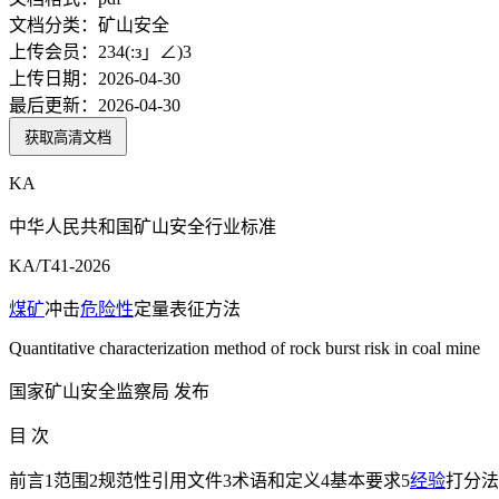
文档分类：
矿山安全
上传会员：
234(:з」∠)3
上传日期：
2026-04-30
最后更新：
2026-04-30
获取高清文档
KA
中华人民共和国矿山安全行业标准
KA/T41-2026
煤矿
冲击
危险性
定量表征方法
Quantitative characterization method of rock burst risk in coal mine
国家矿山安全监察局 发布
目 次
前言1范围2规范性引用文件3术语和定义4基本要求5
经验
打分法