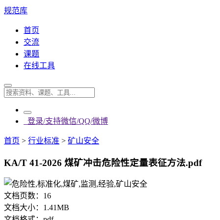
规范库
首页
交流
课题
在线工具
登录/支持微信/QQ/微博
首页
>
行业标准
>
矿山安全
KA/T 41-2026 煤矿冲击危险性定量表征方法.pdf
文档页数：
16
文档大小：
1.41MB
文档格式：
pdf