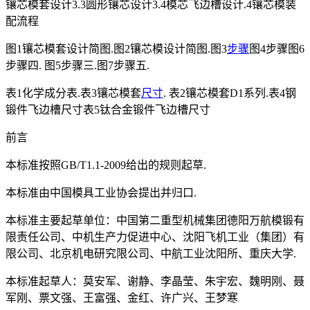
镶芯模套设计3.3圆形镶芯设计3.4模芯飞边槽设计.4镶芯模装
配流程
图1镶芯模套设计简图.图2镶芯模设计简图.图3
步骤
图4步骤图6
步骤四. 图5步骤三.图7步骤五.
表1化学成分表.表3镶芯模套
尺寸
. 表2镶芯模套D1系列.表4钢
锻件飞边槽尺寸表5钛合金锻件飞边槽尺寸
前言
本标准按照GB/T1.1-2009给出的规则起草.
本标准由中国模具工业协会提出并归口.
本标准主要起草单位：中国第二重型机械集团德阳万航模锻有
限责任公司、中机生产力促进中心、沈阳飞机工业（集团）有
限公司、北京机电研究限公司、中航工业沈阳所、重庆大学.
本标准起草人：莫安军、谢静、李晶莹、朱宇宏、魏明刚、聂
军刚、票文强、王富强、金红、许广兴、王梦寒