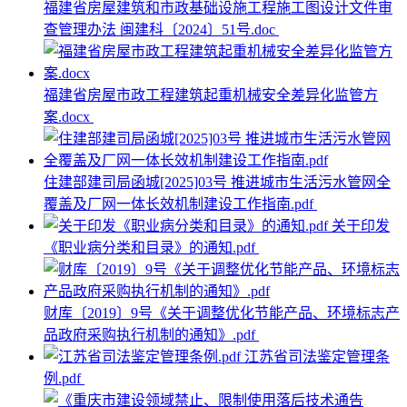
福建省房屋建筑和市政基础设施工程施工图设计文件审
查管理办法 闽建科〔2024〕51号.doc
福建省房屋市政工程建筑起重机械安全差异化监管方
案.docx
住建部建司局函城[2025]03号 推进城市生活污水管网全
覆盖及厂网一体长效机制建设工作指南.pdf
关于印发
《职业病分类和目录》的通知.pdf
财库〔2019〕9号《关于调整优化节能产品、环境标志产
品政府采购执行机制的通知》.pdf
江苏省司法鉴定管理条
例.pdf