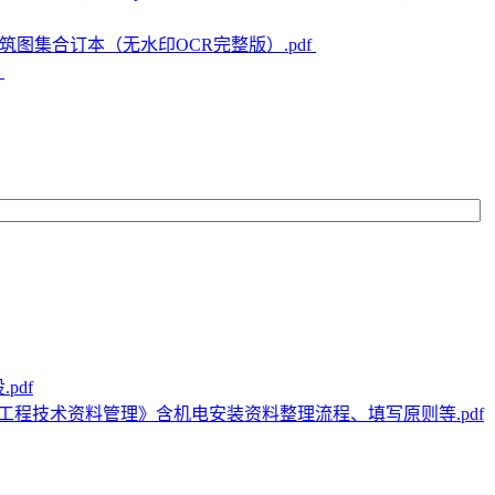
951 建筑图集合订本（无水印OCR完整版）.pdf
p
pdf
工程技术资料管理》含机电安装资料整理流程、填写原则等.pdf