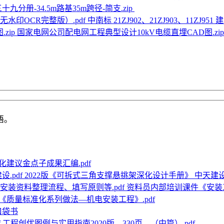
册-34.5m路基35m跨径-简支.zip
中南标 21ZJ902、21ZJ903、11ZJ
国家电网公司配电网工程典型设计10kV电缆直埋CAD图.zi
语。
建议金点子成果汇编.pdf
2022版《可拆式三角支撑悬挑架深化设计手册》 中天建设.
资料员内部培训课件《安装
《质量标准化系列做法—机电安装工程》.pdf
口袋书
工程创优图例与实用指南2020版、330页、（中篇）.pdf