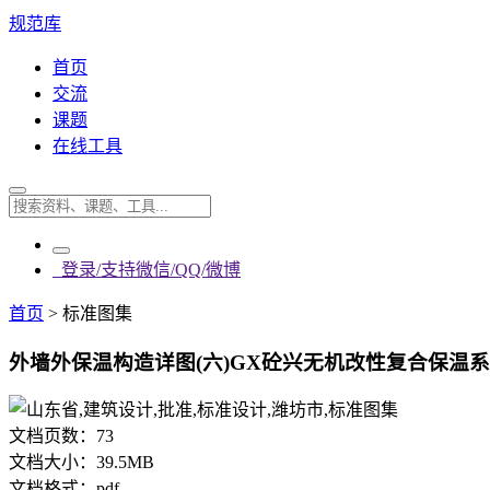
规范库
首页
交流
课题
在线工具
登录/支持微信/QQ/微博
首页
>
标准图集
外墙外保温构造详图(六)GX砼兴无机改性复合保温系统(图集号
文档页数：
73
文档大小：
39.5MB
文档格式：
pdf