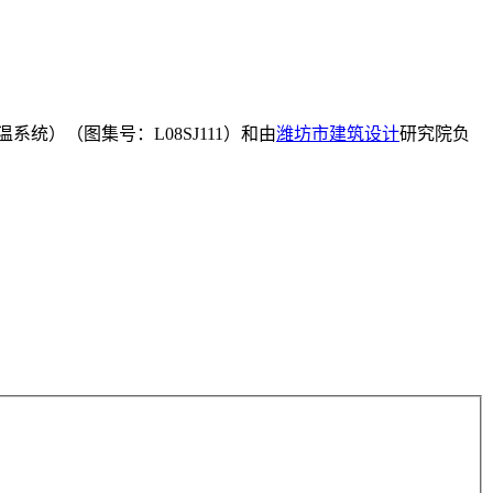
统）（图集号：L08SJ111）和由
潍坊市
建筑设计
研究院负