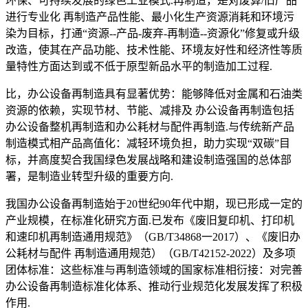
环保、可持续发展的绿色工业模式.再制造，是对废算/旧产品
进行专业化 再制造产品性能、最小化生产资源消耗和环境污
染为目标，打通“资源--产品-废弃-再制造--资源化”修复或升级
改造，使其在产品功能、技术性能、环境友好性和经济性等质
量特性方面达到或不低于原型新品水平的制造加工过程.
比，办公设备再制造具有显著优势：能够降低对金属和石油类
资源的依赖，实现节材、节能、减排及 办公设备再制造包括
办公设备整机再制造和办公耗材与配件再制造.与传统新产品
制造模式相产品高值化：减轻环境负担，助力实现“双碳”目
标，并高度契合我国绿色发展战略和建设制造强国的总体部
署，是制造业转型升级的重要方向.
我国办公设备再制造始于20世纪90年代中期，现已形成一定的
产业规模，在标准化研究方面.已发布《废旧复印机、打印机
和速印机再制造通用规范》（GB/T34868一2017）、《废旧办
公耗材与配件 再制造通用规范）（GB/T42152-2022）及多项
团体标准：这些标准与再制造领域的国家标准相衍接：对完善
办公设备再制造标准化体系、推动行业规范化发展发挥了积极
作用.