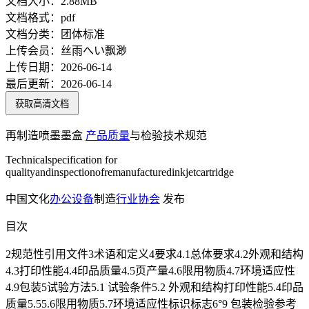
文档大小：
2.88MB
文档格式：
pdf
文档分类：
团体标准
上传会员：
丝雨へい飘渺
上传日期：
2026-06-14
最后更新：
2026-06-14
获取高清文档
再制造喷墨墨盒
产品质量
与检验技术规范
Technicalspecification for
qualityandinspectionofremanufacturedinkjetcartridge
中国文化
办公设备
制造
行业协会
发布
目次
2规范性引用文件3术语和定义4要求4.1总体要求4.2外观和结构
4.3打印性能4.4印品质量4.5页产量4.6限用物质4.7环境适应性
4.9包装5试验方法5.1 试验条件5.2 外观和结构打印性能5.4印品
质量5.55.6限用物质5.7环境适应性标识标志6°9 包装检验参考