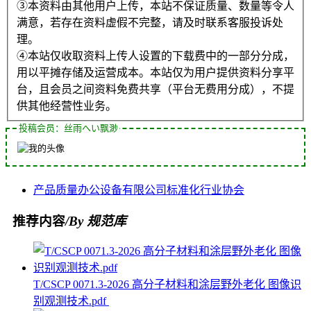
③本资料由其他用户上传，本站不保证质量、数量等令人
满意，若存在资料虚假不完整，请及时联系客服投诉处
理。
④本站仅收取资料上传人设置的下载费中的一部分分成，
用以平摊存储及运营成本。本站仅为用户提供资料分享平
台，且会员之间资料免费共享（平台无费用分成），不提
供其他经营性业务。
投稿会员：丝雨へい飘渺
产品质量
办公设备
有限公司
标准化
行业协会
推荐内容
/By 规范库
T/CSCP 0071.3-2026 高分子材料和涂层野外老化 图像识
别观测技术.pdf