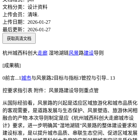
文档分类：
设计资料
上传会员：
清味.
上传日期：
2026-01-27
最后更新：
2026-01-27
获取高清文档
杭州城西科创大
走廊
湿地湖链
风景
路
建设
导则
[成果稿]
0前言...1
城市
与风景路2目标与指标3管控与引导.. 13
控要求指引表 附件：风景路建设导则重点管
从国际经验看，风景路的兴起是适应区域旅游化和城市品质化
的客观需要，是道路发展与生态保护、风景塑造、旅游休闲相
融合的产物.本次导则制定是应《杭州城西科创大走廊城市设
计》要求，进一步明确其“湿地湖链”风景路的整体建设要求和
建设标准，是以提升城市品质、串联生态空间、促进区域发展