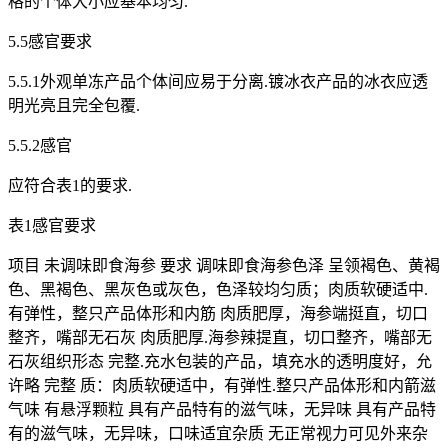
格的个体大小应基本均匀.
5.5感官要求
5.5.1外观单冻产品个体间应易于分离.镀冰衣产品的冰衣应透
明光亮且完全包覆.
5.5.2感官
应符合表1的要求.
表1感官要求
项目 未调味即食海参 要求 调味即食海参色泽 呈领褐色、黄褐
色、黑褐色、黑灰色或灰色，色泽较均匀质；肉质软硬适中.
有弹性，整只产品体形和内筋 肉质肥厚，海参端挺直，切口
整齐，嘴部无石灰 肉质肥厚.海参辣提直，切口整齐，嘴部无
石灰组织形态 完整.充水包装的产品，填充水的透明度好，允
许略 完整 质：肉质软硬适中，有弹性.整只产品体形和内箭滋
气味 有悬浮颗粒 具有产品特有的滋气味，无异味 具有产品特
有的滋气味，无异味，口味适宜杂质 无正常视力可见外来杂