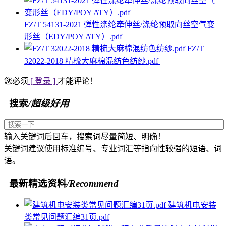
FZ/T 54131-2021 弹性涤纶牵伸丝/涤纶预取向丝空气变
形丝（EDY/POY ATY）.pdf
FZ/T
32022-2018 精梳大麻棉混纺色纺纱.pdf
您必须
[ 登录 ]
才能评论！
搜索
/超级好用
输入关键词后回车，搜索词尽量简短、明确！
关键词建议使用标准编号、专业词汇等指向性较强的短语、词
语。
最新精选资料
/Recommend
建筑机电安装
类常见问题汇编31页.pdf