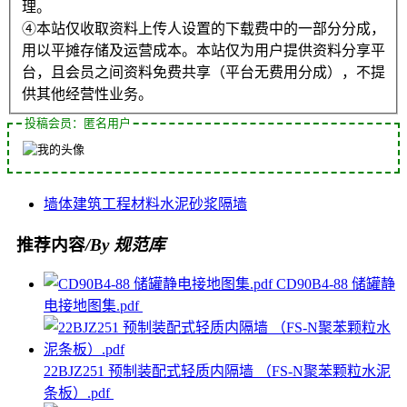
理。
④本站仅收取资料上传人设置的下载费中的一部分分成，
用以平摊存储及运营成本。本站仅为用户提供资料分享平
台，且会员之间资料免费共享（平台无费用分成），不提
供其他经营性业务。
投稿会员：匿名用户
墙体
建筑工程
材料
水泥砂浆
隔墙
推荐内容
/By 规范库
CD90B4-88 储罐静
电接地图集.pdf
22BJZ251 预制装配式轻质内隔墙 （FS-N聚苯颗粒水泥
条板）.pdf