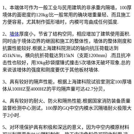
1、本端体可作为一般工业与民用建筑的非承重内隔墙，100厚
境体的面密度约120kg/比一般常用的确块增重量轻、而且施工
方便容易，尤其制作弧形墙时，内模可弯曲成任何弧度.
2、
墙体
厚度小，节省了结构空同，相应增加了建筑使用面积.
同时由于境体边界的继固和施工的整体性，墙体的整体刚度和
抗震性能较好.根据上海建科院测试的轴向抗压荷载达到
451kN/m，横向抗折荷载达到15kN（支距1200mm）.而且抗冲
击性也较好，用30kg砂袋摆锤式撞击5次墙体无破坏现象.总的
来说该增体的强度和刚度要优于其他板材墙体.
3、具有较好的隔声性能，根据上海建科院试验室测定100厚墙
体从100HZ至4000HZ的平均隔声量可达42.7分贝，
4、具有较好的耐火、防火和隔热性能.根据国家消防装备质量
监督检测中心测试，100厚的GQ中空内模水沉隔墙耐火极限大
于2小时.
5、对环境保护具有积极和深远的意义，因为中空内模原材料