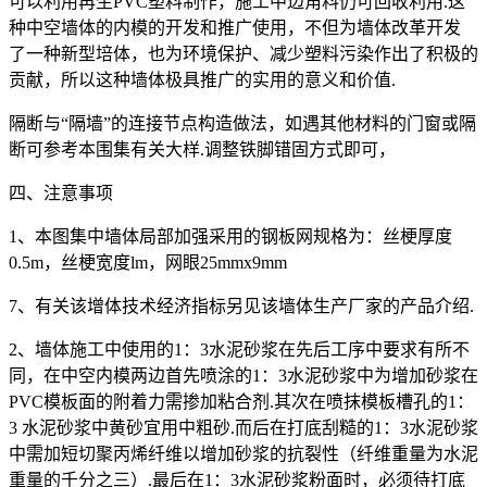
可以利用再生PVC塑料制作，施工中边角料仍可回收利用.这
种中空墙体的内模的开发和推广使用，不但为墙体改革开发
了一种新型培体，也为环境保护、减少塑料污染作出了积极的
贡献，所以这种墙体极具推广的实用的意义和价值.
隔断与“隔墙”的连接节点构造做法，如遇其他材料的门窗或隔
断可参考本围集有关大样.调整铁脚错固方式即可，
四、注意事项
1、本图集中墙体局部加强采用的钢板网规格为：丝梗厚度
0.5m，丝梗宽度lm，网眼25mmx9mm
7、有关该增体技术经济指标另见该墙体生产厂家的产品介绍.
2、墙体施工中使用的1：3水泥砂浆在先后工序中要求有所不
同，在中空内模两边首先喷涂的1：3水泥砂浆中为增加砂浆在
PVC模板面的附着力需掺加粘合剂.其次在喷抹模板槽孔的1：
3 水泥砂浆中黄砂宜用中粗砂.而后在打底刮糙的1：3水泥砂浆
中需加短切聚丙烯纤维以增加砂浆的抗裂性（纤维重量为水泥
重量的千分之三）.最后在1：3水泥砂浆粉面时，必须待打底