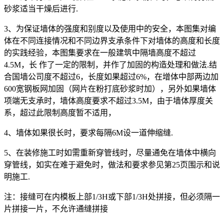
砂浆适当干燥后进行.
3、为保证墙体的强度和别度以及使用中的安全，本图集对编
体在不同连接情况和不同边界支承条件下对墙体的高度和长度
的实践经验，本图集要求在一般建筑中隔墙高度不超过
4.5M，长 作了一定的限制，并作了加固的构造处理和做法.结
合国墙公司度不超过6，长度如果超过6%，在增体中部两边加
600宽钢板网加固（网片在粉打底砂浆时加），另外如果墙体
项端无支承时，墙体高度要求不超过3.5M，由于墙体厚度关
系，超过此限制高度暂不适用，
4、墙体如果很长时，要求每隔6M设一道伸缩缝.
5、在装修施工时如需重新穿管线时，尽量通免在墙体中横向
穿管线，如实在难于避免时，做法和要求参见第25页围示和说
明施工.
注：接缝可在内模板上部1/3H或下部1/3H处拼接，但必须隔一
片拼接一片，不允许通缝拼接