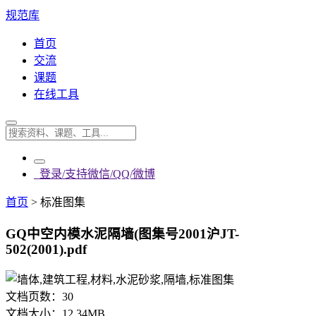
规范库
首页
交流
课题
在线工具
登录/支持微信/QQ/微博
首页
>
标准图集
GQ中空内模水泥隔墙(图集号2001沪JT-
502(2001).pdf
文档页数：
30
文档大小：
12.34MB