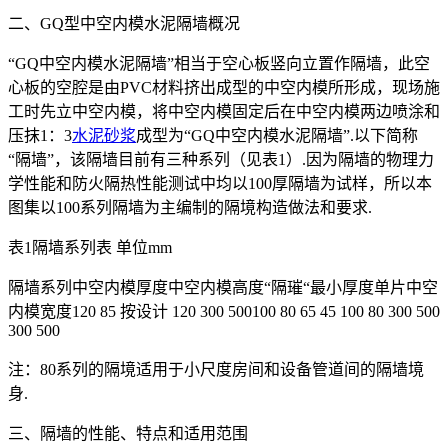
二、GQ型中空内模水泥隔墙概况
“GQ中空内模水泥隔墙”相当于空心板竖向立置作隔墙，此空
心板的空腔是由PVC材料挤出成型的中空内模所形成，现场施
工时先立中空内模，将中空内模固定后在中空内模两边喷涂和
压抹1：3
水泥砂浆
成型为“GQ中空内模水泥隔墙”.以下简称
“隔墙”，该隔墙目前有三种系列（见表1）.因为隔墙的物理力
学性能和防火隔热性能测试中均以100厚隔墙为试样，所以本
图集以100系列隔墙为主编制的隔境构造做法和要求.
表1隔墙系列表 单位mm
隔墙系列中空内模厚度中空内模高度“隔璀“最小厚度单片中空
内模宽度120 85 按设计 120 300 500100 80 65 45 100 80 300 500
300 500
注：80系列的隔境适用于小尺度房间和设备管道间的隔墙境
身.
三、隔墙的性能、特点和适用范围