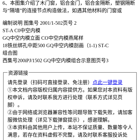
6、本图集介绍了木门窗，铝合金门，铝合金隔断，塑钢隔断
与“隔墙”的连接节点构造做法，如遇其他材料的门窗或
编制说明 图集号 2001/1-502页号 2
ST-A C0中空内模
GQ中空内模立面 CO中空内模燕尾样
18铁丝绑孔中距500 GQ中空内模剖画（1-1) ST-C
组合图
西集号200iPJ/1502 GQ中空内模组合示意图页号3
资源链接
请先登录（扫码可直接登录、免注册）
点此一键登录
①本文档内容版权归属内容提供方。如果您对本资料有版
权申诉，请及时联系我方进行处理（联系方式详见页
脚）。
②由于网络或浏览器兼容性等问题导致下载失败，请加客
服微信处理（详见下载弹窗提示），感谢理解。
③本资料由其他用户上传，本站不保证质量、数量等令人
满意，若存在资料虚假不完整，请及时联系客服投诉处