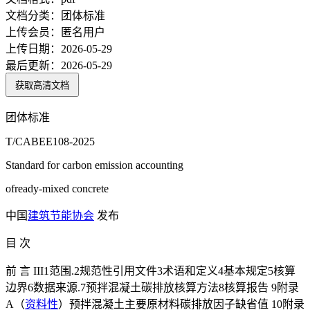
文档分类：
团体标准
上传会员：
匿名用户
上传日期：
2026-05-29
最后更新：
2026-05-29
获取高清文档
团体标准
T/CABEE108-2025
Standard for carbon emission accounting
ofready-mixed concrete
中国
建筑节能
协会
发布
目 次
前 言 III1范围.2规范性引用文件3术语和定义4基本规定5核算
边界6数据来源.7预拌混凝土碳排放核算方法8核算报告 9附录
A（
资料性
）预拌混凝土主要原材料碳排放因子缺省值 10附录