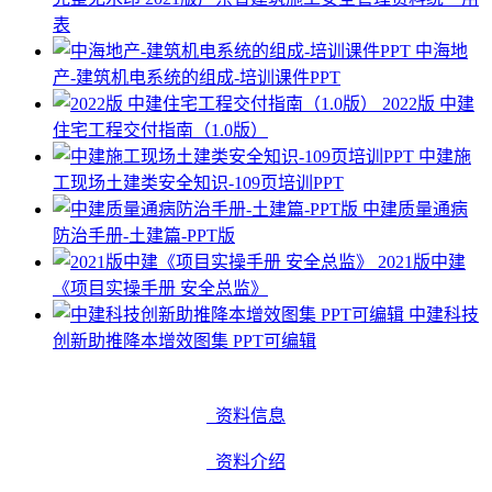
表
中海地
产-建筑机电系统的组成-培训课件PPT
2022版 中建
住宅工程交付指南（1.0版）
中建施
工现场土建类安全知识-109页培训PPT
中建质量通病
防治手册-土建篇-PPT版
2021版中建
《项目实操手册 安全总监》
中建科技
创新助推降本增效图集 PPT可编辑
资料信息
资料介绍