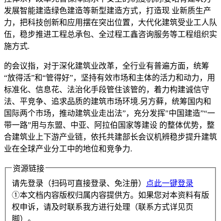
发展智能建造绿色建造等新型建造方式，打造现 业新质生产
力，把科技创新和应用摆在突出位置，大代化建筑受业工人队
伍，稳步推进工程总承包、全过程工鑫咨询服务等工程组织实
施方式.
的会议指，对于深化建筑业改革，全行业有普遍方面，统筹
“放得活”和“管得好”，坚持有效市场和主体的活力和动力，用
标准化、信息花、法治化手段管住该管的，着力构建诚信守
法、平竞争、追求品质的建筑市场环境.另方藓，统筹国内和
国际两个市场，推动建筑业走出法”，充分发挥"中国建造”“一
带一路”用与东盟、中亚、阿拉伯国家等建设 的整体优势，整
合建筑业上下游产业链，依托共建部长会议机辨稳步提升建筑
业在全球产业分工中的地位和竞争力.
资源链接
请先登录（扫码可直接登录、免注册）
点此一键登录
①本文档内容版权归属内容提供方。如果您对本资料有版
权申诉，请及时联系我方进行处理（联系方式详见页
脚）。