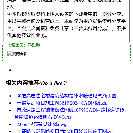
理。
④本站仅收取资料上传人设置的下载费中的一部分分成，
用以平摊存储及运营成本。本站仅为用户提供资料分享平
台，且会员之间资料免费共享（平台无费用分成），不提
供其他经营性业务。
投稿会员：匿名用户
相关内容推荐
/Do u like ?
30层高层住宅楼建筑结构给排水暖通电气施工图
干渠复建项目施工图361P 2024 CAD图纸.zip
市政道路工程铺装做法图纸167张CAD园路栈道铺砖，
台阶坡道路缘侧石 DWG.rar
2.05m限高架设计图.dwg
长征路与舒乐路交口西北角口袋公园施工图.zip