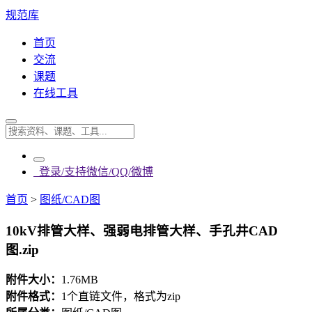
规范库
首页
交流
课题
在线工具
登录/支持微信/QQ/微博
首页
>
图纸/CAD图
10kV排管大样、强弱电排管大样、手孔井CAD
图.zip
附件大小：
1.76MB
附件格式：
1个直链文件，格式为zip