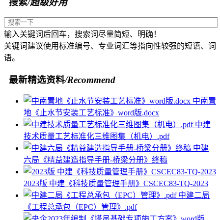
搜索
/超级好用
输入关键词后回车，搜索词尽量简短、明确！
关键词建议使用标准编号、专业词汇等指向性较强的短语、词
语。
最新精选资料
/Recommend
中南置
地《止水节安装工艺标准》word版.docx
中建
技术质量工艺标准化三维图集（机电）.pdf
中建
六局《精益建造指导手册-桥梁分册》终稿
2023版 中建《科技质量管理手册》CSCEC83-TQ-2023
中建二局
《工程总承包（EPC）管理》.pdf