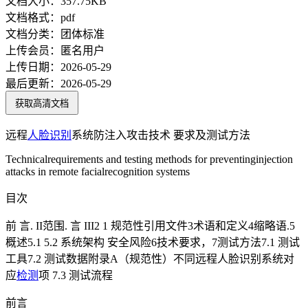
文档大小：
357.75KB
文档格式：
pdf
文档分类：
团体标准
上传会员：
匿名用户
上传日期：
2026-05-29
最后更新：
2026-05-29
获取高清文档
远程
人脸识别
系统防注入攻击技术 要求及测试方法
Technicalrequirements and testing methods for preventinginjection
attacks in remote facialrecognition systems
目次
前 言. II范围. 言 III2 1 规范性引用文件3术语和定义4缩略语.5
概述5.1 5.2 系统架构 安全风险6技术要求，7测试方法7.1 测试
工具7.2 测试数据附录A（规范性）不同远程人脸识别系统对
应
检测
项 7.3 测试流程
前言