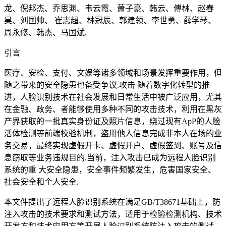
龙、倪邦杰、乔思渊、韦云霞、萧子豪、韩云、傅林、赵春
昊、刘国帅、 崔志超、林冠辰、郭建领、李世勇、薛学琴、
周永修、韩杰、马国斌.
引言
医疗、安检、支付、文娱等诸多领域和场景发挥重要作用，但
随之带来的安全隐患也备受争议.攻击 随着数字化转型的推
进，人脸识别技术在社会发展和日常生活中被广泛应用，尤其
在金融、政务、者能够使用多种不同的攻击技术，利用在黑灰
产界获取的一批真实身份证及照片信息，绕过现有ApP的人脸
活体检测等前端校验机制，盗用他人信息完成非本人在场的业
务交易，最终实现虚假开卡、虚假开户、虚假签到、账号及信
息窃取等业务违规目的.当前，注入攻击已成为远程人脸识别
系统的重 大安全隐患，安全事件频繁发生，危害国家安全、
社会安全和个人安全.
本文件提出了远程人脸识别系统在满足GB/T38671基础上，防
注入攻击的技术要求和测试方法，适用于检验检测机构、技术