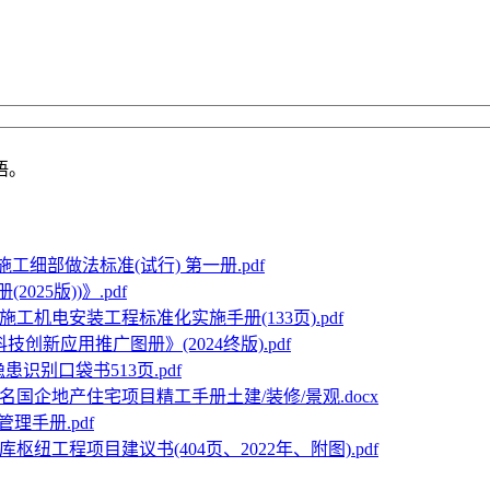
语。
工细部做法标准(试行) 第一册.pdf
025版))》.pdf
施工机电安装工程标准化实施手册(133页).pdf
技创新应用推广图册》(2024终版).pdf
识别口袋书513页.pdf
名国企地产住宅项目精工手册土建/装修/景观.docx
理手册.pdf
库枢纽工程项目建议书(404页、2022年、附图).pdf