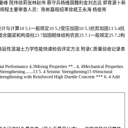
姜峰 院伟徐莉张林赵伟 蔡守兵杨维国魏利金刘志远 郭育源卜新
本规程主要审查人员：陈彬磊程绍革徐斌王永海 杨俊亮
计与计算10 5.1一般规定10 5.2受压加固10 5.3抗剪加固13 5.4抗
合圖梁和构造柱23 7加固砌体结构农房25 7.1一般规定25 7.2构
40 附录B高延性混凝土力学性能快速检验评定方法 附录C质量验收记录表
l Performance 4.3Mixing Properties **.. 4, 4Mechanical Properties
trengthening.......13 5. 4 Seismic Strengthening15 6Structural
trengthening with Reinforced High Duetile Concrete *** 6. 4 Add