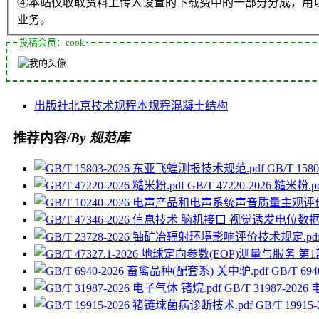
④本站仅收取资料上传人设置的下载费中的一部分分成，用
业务。
投稿会员：cook
出版社
北京
技术规程
本规程
混凝土
结构
推荐内容
/By 规范库
GB/T 15
GB/T 47220-2026 糙米粉.p
GB/T 6
GB/T 31987-202
GB/T 199