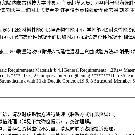
研究院 内蒙古科技大学 本规程主要起草人员：邓明科张思海张胜
儒 刘天宇王维国王飞夏春蕾 许有俊苏英楠张新圣邵志朝 刘翠 
规定6 4.2原材料性能6 4.3拌合物性能 4.4力学性能 4.5耐久性能 5设
固19 6.3配筋高延性混凝土面层加固21 6.4增设高延性混凝土-翻体组
8.5季节性施工35 9质量验收99 附录A高延性混凝土弯曲试验方法
ic Requirements Materials b 4.1General Requirements 4.2Raw Materia
rements ****.10 5., 2 Compression Strengthening ********10 5.3Shear S
Strengthening with High Ductile Concrete19 6, 3 Structural Mermber S
申诉，请及时联系我方进行处理（联系方式详见页脚）。
微信处理（详见下载弹窗提示），感谢理解。
意，若存在资料虚假不完整，请及时联系客服投诉处理。