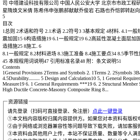
司 中塔建设科技有限公司 中国人民公安大学 北京市市政工程
星隋焕文米倩 陈希伟申张鹏郝献献乔俊岩 石路也乔恺郭转赵向
5
目次
1总则 2术语和符号 2.1术语 2.2符号3 3基本规定 4材料. 4.1一般
震加固15 6构造措施19 6.1一般规定19 6.2高延性混凝土面层加
造措施25 8施工. 6
8.1一般规定 8.2材料进场 8.3施工准备 8.4施工要点34 
45 本规程用词说明47 引用标准名录48 附：条文说明51
Contents
1General Provisions 2Terms and Symbols 2. 1Terms 2. 2Symbols 3Bas
4.5Durability......... 5 Design and Calculation10 5, 1 General Requi
Measure19 6. 1 General Requirements ***19 6. 2 Structural Menber 
High Ductile Concrete-Masonry Cotmposite Ring 8...
资源链接
请先登录（扫码可直接登录、免注册）
点此一键登录
①本文档内容版权归属内容提供方。如果您对本资料有版权
②由于网络或浏览器兼容性等问题导致下载失败，请加客服
③本资料由其他用户上传，本站不保证质量、数量等令人满