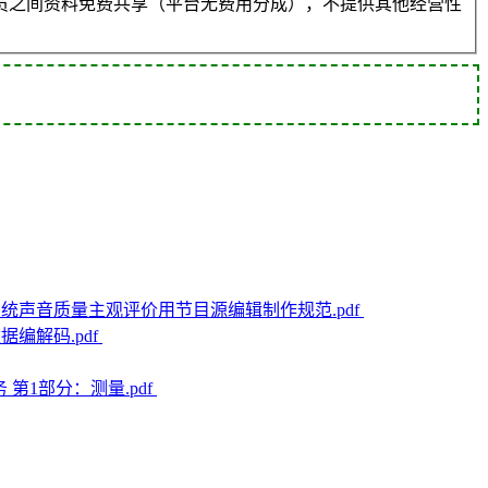
员之间资料免费共享（平台无费用分成），不提供其他经营性
和电声系统声音质量主观评价用节目源编辑制作规范.pdf
数据编解码.pdf
服务 第1部分：测量.pdf