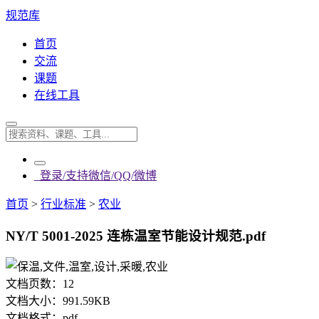
规范库
首页
交流
课题
在线工具
登录/支持微信/QQ/微博
首页
>
行业标准
>
农业
NY/T 5001-2025 连栋温室节能设计规范.pdf
文档页数：
12
文档大小：
991.59KB
文档格式：
pdf