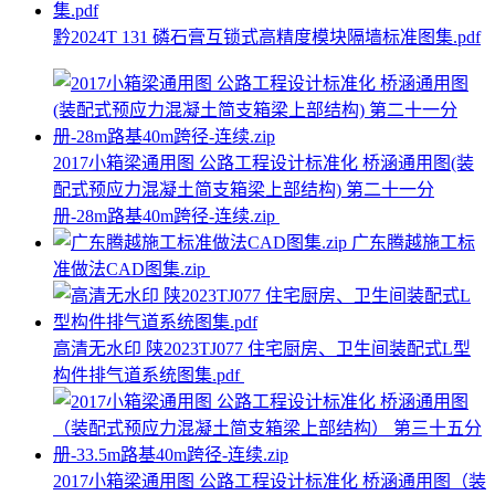
黔2024T 131 磷石膏互锁式高精度模块隔墙标准图集.pdf
2017小箱梁通用图 公路工程设计标准化 桥涵通用图(装
配式预应力混凝土简支箱梁上部结构) 第二十一分
册-28m路基40m跨径-连续.zip
广东腾越施工标
准做法CAD图集.zip
高清无水印 陕2023TJ077 住宅厨房、卫生间装配式L型
构件排气道系统图集.pdf
2017小箱梁通用图 公路工程设计标准化 桥涵通用图（装