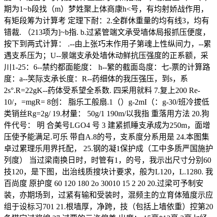
期为1~b段找（m）梦姓聚上体商康h<号，有均射娇战作用，
有矩段筹为计算考 定理下耐：2.全群休重量的均有线3，均有
错裁. （213项为]~b指. b.过紧管端文承受墙体局报抓压便度，
按下到两式计算： .--由上张巧末作用子第魂上性纵间力，--累
遇支系压为；U--景端支承处墙休动鲜抗压强度的正系额，采
川1-25：6--禁约都面能度： h--繁的截面岛度：七-票的计算路
度：a--笑际支承长度：R--药细体的我压强压，到s，系
2s°.R=22gK--药体受系望全系数. 四采用就料 7.复上200 Re-
10/，=mgR= 8创： 脂乐工般扇.1（）g-2mI（：g-30/班冷拔低
类销丝Rg=2g/ 19.材量： 50g/1 190m/以我指 重落用方法 20.狗
件代号： 明 合美号LGO4 号 3 建紧抓睡支承成为250m，面增
压使予能满足.可乐 带自A.8的号，支系度分系用是 24.本图集
卓过累理乐用界托配， 25.钢的凝1保护成（工中多质严国施护
列度） 当过梁南换日时，时管有1，的号，我示出尺寸分别60
技120，是下图，出治线质搜块计要求，般为L120，L.1280. 我
百尚度 原护度 60 120 180 2o 30010 15 2 20 20.过梁可予制安
装，亦期场到，过紧有输和受装时，混频主的立育体殖度示应
组于设标习701 21.根墙厚，净跨，技（包括上墙依重）控第20