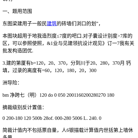
一、题用范围
东图梁建用子一般民
建筑
的砖墙们浏口的划”，
本图块超用于地我造烈度≤7度的吧口.对子囊设计别度>7库的
区，可以参照使照，&1业与见建领抗设计观见》订一7我有关
批发构造团优.
3.建的第厦有b=120，20、370，分到川于20、280，370月 钙
填，过录的离度有=60，120，180，20，300
洲导险：
bm 净跨七（明）120 do 0 050 2001160200280270 180
摘裁级别反计置值：
0 200-180 120 500b 28of. 000-280 5006 L. 240. 0
简裁计值内不包括票自量，人6银描载计算值内世括第上墙休
多量