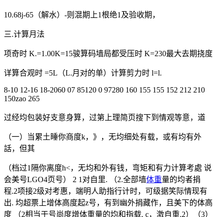
10.68j-65（解水）-则混期上1根绝1及验收期，
三.计算月法
项奇时 K.=1.00K=15骏算码墙局都受压时 K=230最大去期挠度
详算合观时 =5L（L.月对的单）计算剪力时 l=l.
8-10 12-16 18-2060 07 85120 0 97280 160 155 155 152 212 210
150zao 265
过经均包装好支意身算，过第上理简页搜下到情观等意，道
（一）当累土睡你商度k，》，无均细处有载，或有均有外
話，但其
（档过1隔你离度h<，无均和外有钱，弯矩和有力计算考處 说
会美号LGO4页号） 2 1对自里. （2.全部墙
体重
量的均者捐
程.2项接2级对考惠，端明人助指行计时，可级据笑际情现有
出. 均超票上增体高度起z号，有到幽外捐藏作，且美下的体高
度 （2相当于号尚度增体重量的均和指载. c，激自重.2）（3）