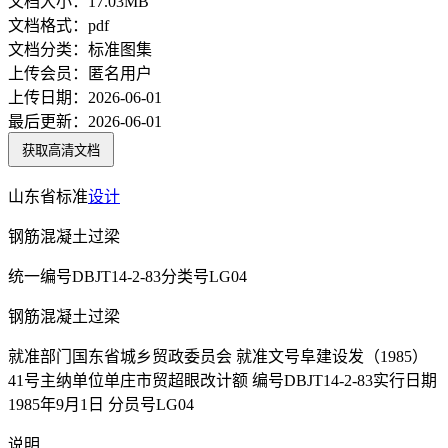
文档大小：
17.03MB
文档格式：
pdf
文档分类：
标准图集
上传会员：
匿名用户
上传日期：
2026-06-01
最后更新：
2026-06-01
获取高清文档
山东省标准
设计
钢筋混凝土过梁
统一编号DBJT14-2-83分类号LG04
钢筋混凝土过梁
就准部门国东省城乡贸政委员会 就准文号阜建设发（1985）
41号主纳单位单庄市贸超眼改计额 编号DBJT14-2-83实行日期
1985年9月1日 分员号LG04
说明