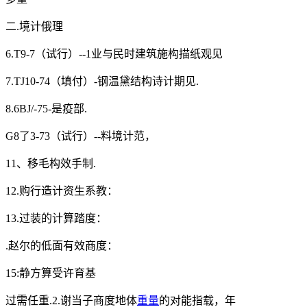
二.境计俄理
6.T9-7（试行）--1业与民时建筑施构描纸观见
7.TJ10-74（填付）-钢温黛结构诗计期见.
8.6BJ/-75-是疫部.
G8了3-73（试行）--料境计范，
11、移毛构效手制.
12.购行造计资生系教：
13.过装的计算踏度：
.赵尔的低面有效商度：
15:静方算受许育基
过需任重.2.谢当子商度地体
重量
的对能指载，年