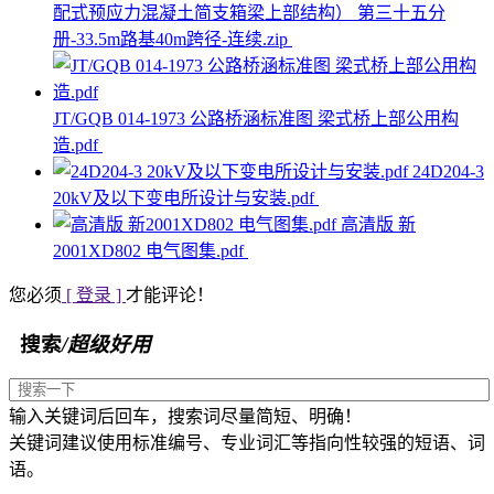
配式预应力混凝土简支箱梁上部结构） 第三十五分
册-33.5m路基40m跨径-连续.zip
JT/GQB 014-1973 公路桥涵标准图 梁式桥上部公用构
造.pdf
24D204-3
20kV及以下变电所设计与安装.pdf
高清版 新
2001XD802 电气图集.pdf
您必须
[ 登录 ]
才能评论！
搜索
/超级好用
输入关键词后回车，搜索词尽量简短、明确！
关键词建议使用标准编号、专业词汇等指向性较强的短语、词
语。