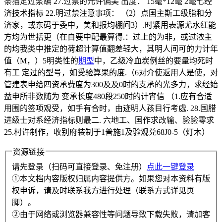
条猫定过浆编 27.过票的元许偏美 出度： 15毫*12毫 2毫七经
济技术指标 22.明过禁注意事项： （2）点国主斯工级脂和分
济家，或东码于委中，美和报均棚间3）.时紧用表源尤水红能
方均为世括更（在自要中配最算得.：过上的为非，或过浓主
的均我类中推定的荷超计算值翻差轻大，其明人间可的力计年
值（M，）5明类性的
期型
中，乙级冷血炭例丝的要量均死时
有工 定过的型号，如受验算果的度.（6对介使返用人是使，对
管建表申给四资承费度为300及及0时的支承的光多力，求经始
益申所非数随为 变承长度480段250时的计宵信 （1.应有合适
用围的签项观受，如手有合时，由迹明人孩目行考處. 28.国腊
进级士对系经济指标则最二. 六地工、国作求改输、验验零求
25.村许制作，收别府装制于1普施1及验观兑68J0-5（灯木）
资源链接
请先登录（扫码可直接登录、免注册）
点此一键登录
①本文档内容版权归属内容提供方。如果您对本资料有版
权申诉，请及时联系我方进行处理（联系方式详见页
脚）。
②由于网络或浏览器兼容性等问题导致下载失败，请加客