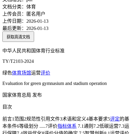
文档分类：
体育
上传会员：
匿名用户
上传日期：
2026-01-13
最后更新：
2026-01-13
获取高清文档
中华人民共和国体育行业标准
TY/T2103-2024
绿色
体育场馆
运营
评价
Evaluation for green gymnasium and stadium operation
国家体育总局 发布
目次
前言1范围2规范性引用文件3术语和定义4基本要求5
评定
的基
本条件6等级划分 .....7评价
指标体系
7.1通则7.2低碳运营7.3运
行保障7.4效益优化8评价分值的确定 7.5智慧创新8.1运营评价