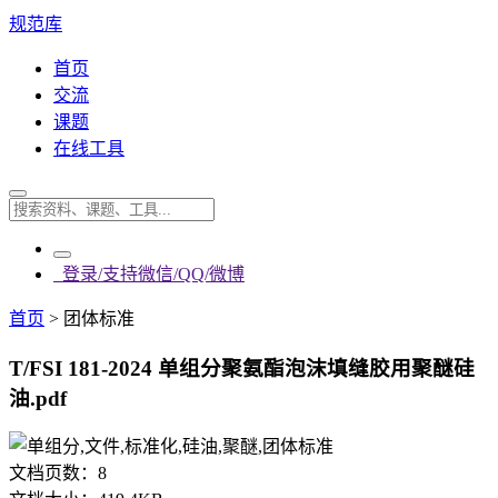
规范库
首页
交流
课题
在线工具
登录/支持微信/QQ/微博
首页
>
团体标准
T/FSI 181-2024 单组分聚氨酯泡沫填缝胶用聚醚硅
油.pdf
文档页数：
8