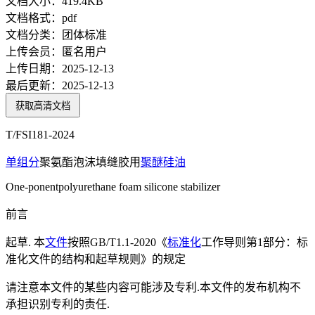
文档大小：
419.4KB
文档格式：
pdf
文档分类：
团体标准
上传会员：
匿名用户
上传日期：
2025-12-13
最后更新：
2025-12-13
获取高清文档
T/FSI181-2024
单组分
聚氨酯泡沫填缝胶用
聚醚
硅油
One-ponentpolyurethane foam silicone stabilizer
前言
起草. 本
文件
按照GB/T1.1-2020《
标准化
工作导则第1部分：标
准化文件的结构和起草规则》的规定
请注意本文件的某些内容可能涉及专利.本文件的发布机构不
承担识别专利的责任.