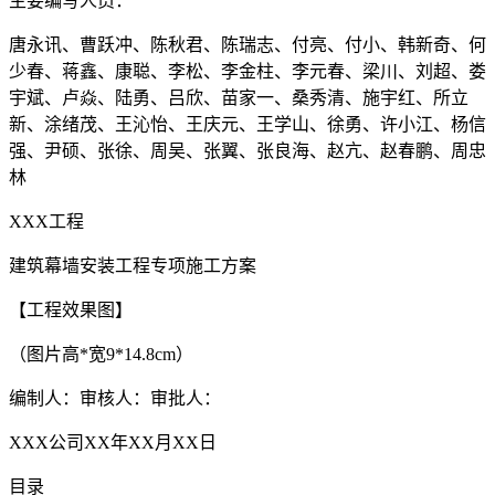
主要编写人员：
唐永讯、曹跃冲、陈秋君、陈瑞志、付亮、付小、韩新奇、何
少春、蒋鑫、康聪、李松、李金柱、李元春、梁川、刘超、娄
宇斌、卢焱、陆勇、吕欣、苗家一、桑秀清、施宇红、所立
新、涂绪茂、王沁怡、王庆元、王学山、徐勇、许小江、杨信
强、尹硕、张徐、周吴、张翼、张良海、赵亢、赵春鹏、周忠
林
XXX工程
建筑幕墙安装工程专项施工方案
【工程效果图】
（图片高*宽9*14.8cm）
编制人：审核人：审批人：
XXX公司XX年XX月XX日
目录