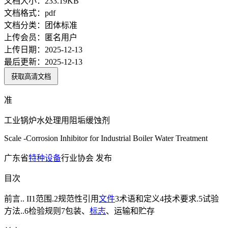
文档大小：
233.19KB
文档格式：
pdf
文档分类：
团体标准
上传会员：
匿名用户
上传日期：
2025-12-13
最后更新：
2025-12-13
获取高清文档
准
工业锅炉水处理用阻垢缓蚀剂
Scale -Corrosion Inhibitor for Industrial Boiler Water Treatment
广东省
特种设备
行业协会 发布
目次
前言.. II1范围.2规范性引用
文件
3术语和定义4技术要求.5试验
方法..6检验规则7包装、
标志
、运输和贮存