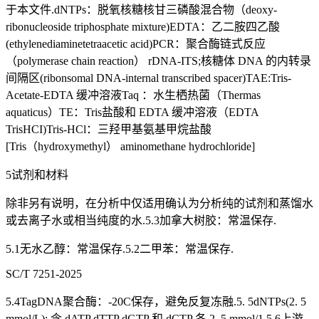
于本文件.dNTPs：脱氧核糖核甘三磷酸混合物（deoxy-
ribonucleoside triphosphate mixture)EDTA：乙二胺四乙酸
(ethylenediaminetetraacetic acid)PCR：聚合酶链式反应
（polymerase chain reaction） rDNA-ITS;核糖体 DNA 的内转录
间隔区(ribonsomal DNA-internal transcribed spacer)TAE:Tris-
Acetate-EDTA 缓冲溶液Taq ：水生栖热菌（Thermas
aquaticus）TE：Tris盐酸和 EDTA 缓冲溶液（EDTA
TrisHCI)Tris-HCl：三羟甲基氨基甲烷盐酸
[Tris（hydroxymethyl） aminomethane hydrochloride]
5试剂和材料
除非另有说明，在分析中仅适用确认为分析纯的试剂和蒸馏水
或去离子水或相当纯度的水.5.3加拿大树胶：常温保存.
5.1无水乙醇：常温保存.5.2二甲苯：常温保存.
SC/T 7251-2025
5.4TagDNA聚合酶：-20C保存，避免反复冻融.5. 5dNTPs(2. 5
mmol/L): 含 dATP dTTP dGTP 和 dCTP 各 2. 5 mmol/1.5.6上游