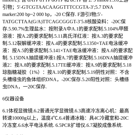
引物；5′-GTCGTAACAAGGTTTCCGTA-3′;5.7 DNA
marker:200 bp~2 000 bp，-20 C保存. F游引I物;5′-
TATGCTTAA(G/A)TTCAGCGGGT-3′5.8核酸染料：-20C保
存.5.90.7%生理盐水：按附录A中A.1的要求配制.5.104%甲醛
溶液：按A.2的要求配制.5.11高氏洋红液：按A.3的要求配
制.5.12裂解缓冲液：按A.4的要求配制.5.1350×TAE电泳缓冲
液：按A.5的要求配制.5.141×TAE电泳缓冲液：按A.6的要求配
制. 5.15DNA抽提缓冲液1:按A.7的要求配制.5.16DNA抽提缓冲
液2：按A.8的要求配制.5.17TE缓冲液：按A.9的要求配制.5.18
琼脂糖凝胶（1%）：按A.10的要求配制.5.19阴性对照：不含
头槽缘虫的鱼体组织DNA，-20C保存.5.20阳性对照：头槽绦
虫DNA，一20C保存.
6仪器设备
6.1体视显微镜.6.2普通光学显微镜.6.3高速冷冻离心机：最高
转速10000g以上，温度4℃.6.4普通冰箱：具4C冷藏室和-20C
冷冻室.6.6水平电泳系统. 6.5PCR扩增仪.6.7凝胶成像系统.