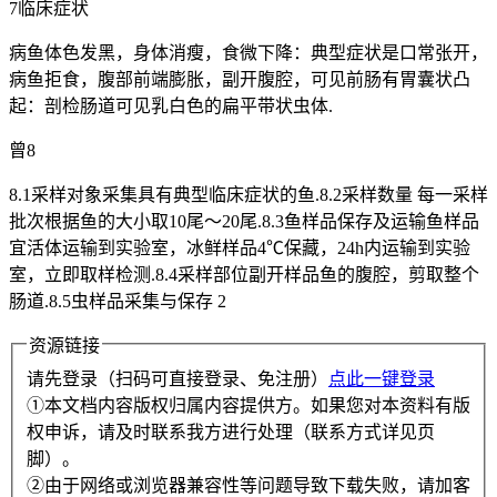
7临床症状
病鱼体色发黑，身体消瘦，食微下降：典型症状是口常张开，
病鱼拒食，腹部前端膨胀，副开腹腔，可见前肠有胃囊状凸
起：剖检肠道可见乳白色的扁平带状虫体.
曾8
8.1采样对象采集具有典型临床症状的鱼.8.2采样数量 每一采样
批次根据鱼的大小取10尾～20尾.8.3鱼样品保存及运输鱼样品
宜活体运输到实验室，冰鲜样品4℃保藏，24h内运输到实验
室，立即取样检测.8.4采样部位副开样品鱼的腹腔，剪取整个
肠道.8.5虫样品采集与保存 2
资源链接
请先登录（扫码可直接登录、免注册）
点此一键登录
①本文档内容版权归属内容提供方。如果您对本资料有版
权申诉，请及时联系我方进行处理（联系方式详见页
脚）。
②由于网络或浏览器兼容性等问题导致下载失败，请加客