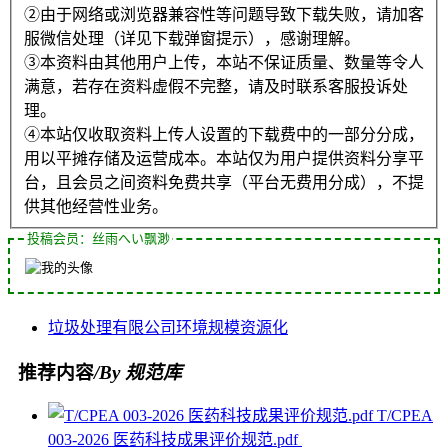
②由于网络或浏览器兼容性等问题导致下载失败，请加客
服微信处理（详见下载弹窗提示），感谢理解。
③本资料由其他用户上传，本站不保证质量、数量等令人
满意，若存在资料虚假不完整，请及时联系客服投诉处
理。
④本站仅收取资料上传人设置的下载费中的一部分分成，
用以平摊存储及运营成本。本站仅为用户提供资料分享平
台，且会员之间资料免费共享（平台无费用分成），不提
供其他经营性业务。
投稿会员：丝雨へい飘渺
垃圾处理
有限公司
环境
规模
资源化
推荐内容
/By 规范库
T/CPEA
003-2026 医药科技成果评价规范.pdf