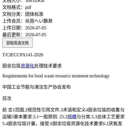
文档大小：
308.02KB
文档格式：
pdf
文档分类：
团体标准
上传会员：
丝雨へい飘渺
上传日期：
2026-07-05
最后更新：
2026-07-05
获取高清文档
T/CIECCPA141-2026
厨余垃圾
资源化
处理技术要求
Requirements for food waste resource treatment technology
中国工业节能与清洁生产协会发布
目次
前 言1范围.2规范性引用文件.3术语和定义4厨余垃圾的收集与
运输5基本要求.5.1一般原则. 25.2
规模
与分类.5.3总体工艺要求
5.4厨余垃圾计量、接受.6厨余垃圾资源化技术要求6.1厌氧发