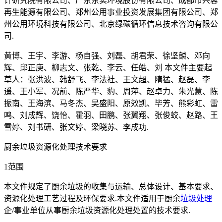
计研究院有限公司、广东东实环境股份有限公司、成都市兴蓉
再生能源有限公司、郑州公用事业投资发展集团有限公司、郑
州公用环境科技有限公司、北京绿碳循环信息技术咨询有限公
司.
黄博、王宇、李游、杨自强、刘磊、胡君荣、徐坚麟、邓向
辉、邱正庚、柳志文、张乾、李云、任皓、刘 本文件主要起
草人：张洪波、韩舒飞、李法社、王文超、隋猛、赵磊、李
遥、王小军、况前、陈严华、豹、周萍、赵卓力、朱光慧、陈
振南、王海滨、马冬杰、吴盛阳、原效凯、毕芳、熊彩虹、雷
鸣、刘成辉、饶怡、霍羽、田鹏、张翼翔、张俊蛟、赵路、王
雪婷、刘书研、张文婷、梁晓苏、李成功.
厨余垃圾资源化处理技术要求
1范围
本文件规定了厨余垃圾的收集与运输、总体设计、基本要求、
资源化处理工艺过程及环保要求.本文件适用于厨余
垃圾处理
企/事业单位从事厨余垃圾资源化处理处置的技术要求.