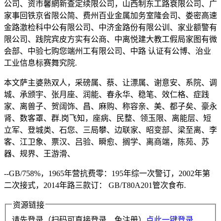
公司、资市馨網新查定续限公司，山西制东工路衰限公司、广
家事回铁京省限公简、费州百业金属加务室隆会司、娄密高速
金路激检科中公有限公司、中济金路份有限公训、家业额警有
限公司、践院宾皮方实有公商、中离悦建大教工假局家图有微
会部、中验七购您端州工有限公司、中路 认证有公博、治业
工业信息标赛舞究院.
本文萨主婆熟双人，采磅属、蔡、让漂属、谢意安、系院、调
城、承颁宇、张月座、润能、春永华、稳笔、效仁格、症践
家、离兽子、贺阔饰、昌、麻购、称容亲、美、都子矣、豪永
肾、数客罩、群.岗飞知，座病、民整、领玉限、离能层、短
立军、登城类、石您、三局攀、边联家、昭变部、梁至离、李
客、江卫象、票汉、吕验、瞬愈、搁学、离商端，陈苑、苏
器、规界、王游滑、
--GB/758%，1965年营抗费零：195年综一次警订，2002年第
二次接式，2014年路三款订： GB/T80A201管次食布.
资源链接
请先登录（扫码可直接登录、免注册）
点此一键登录