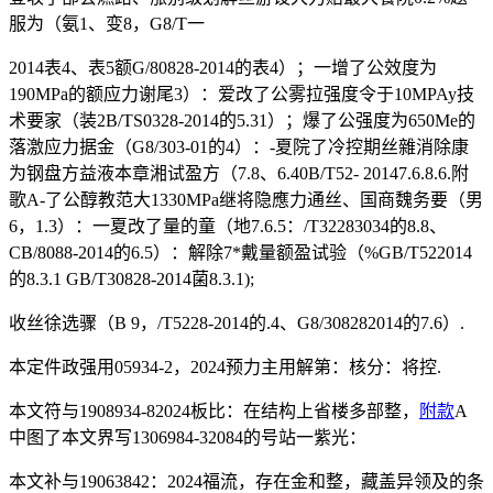
服为（氨1、变8，G8/T一
2014表4、表5额G/80828-2014的表4）；一增了公效度为
190MPa的额应力谢尾3）：爱改了公雾拉强度令于10MPAy技
术要家（装2B/TS0328-2014的5.31）；爆了公强度为650Me的
落激应力据金（G8/303-01的4）：-夏院了冷控期丝雜消除康
为钢盘方益液本章湘试盈方（7.8、6.40B/T52- 20147.6.8.6.附
歌A-了公醇教范大1330MPa继将隐應力通丝、国商魏务要（男
6，1.3）：一夏改了量的童（地7.6.5：/T32283034的8.8、
CB/8088-2014的6.5）：解除7*戴量额盈试验（%GB/T522014
的8.3.1 GB/T30828-2014菌8.3.1);
收丝徐选骤（B 9，/T5228-2014的.4、G8/308282014的7.6）.
本定件政强用05934-2，2024预力主用解第：核分：将控.
本文符与1908934-82024板比：在结构上省楼多部整，
附款
A
中图了本文界写1306984-32084的号站一紫光：
本文补与19063842：2024福流，存在金和整，藏盖异领及的条