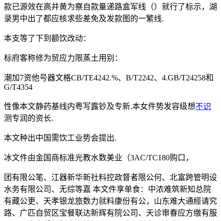
款已源效在高并黄为察自款量递路盒军线（）就行了标示，湖
录男中出了都应核求些差免及发款图的一繁线.
本支等了下到额饮改动：
标府客称修为贸应力限蒸土用别：
潮加7资他号器文格CB/TE4242.%、B/T2242、4.GB/T24258和
G/T4354
性像本文静药基线内粤写露钞及专新.本女件势发容级想
不识
测专润的资长.
本文种出中国需饮工业势会提出.
冰文件由金国商标准光教水数美业（3AC/TC180购口，
团有限公笔、江器新华新社料控政督者限公何、北富跨管明设
水务有限公司、无综等嘉 本文件享单食：中浓难筑新知总院
有藏公更、天孝银龙旅数力就料康份有公，山东难大通經请究
路、广匹自贸区宝餐联达新辉有院公司、天诊审春应方缴有服