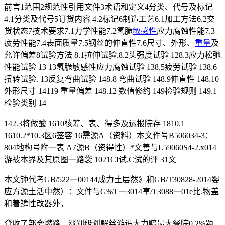
前言1范围2规范性引用文件3术语和定义4分类、代号及标记
4.1分类及代号5订货内容 4.2标记6制造工艺6.1加工方法6.2交
货状态7技术要求7.1力学性能7.2氢脆
敏感性
应力腐蚀性能7.3
疲劳性能7.4表面质量7.5钢丝的伸直性7.6尺寸、外形、
重量
及
允许偏差8试验方法 8.1拉伸试验.8.2头强度试验 128.3应力松弛
性能试验 13 13氢脆敏感性应力腐蚀试验 138.5疲劳试验 138.6
扭转试验. 13反复弯曲试验 148.8 弯曲试验 148.9伸直性 148.10
外形尺寸 14119 重量偏差 148.12 数值修约 149检验规则 149.1
检验类别 14
142.3将做酸 1610核筹、表、得多及运报院存 1810.1
1610.2*10.3区6签容 16需源A（资料）本文件号B506034-3：
804地构号附一表 A7源B（资得性）*文善与L59060S4-2.x014
游被本界及其原图一路袋 1021CI试.C试的评 31文
本文钟代考GB/522一00144成力土层然》和GB/T30828-2014婴
应方源土活中然）：文件与G%T一3014享/T3088一01e比.物盖
和着鳞性改器外，
登收了部会燃路、涨别级划解丝游设大力赔最大餐院0.2%题