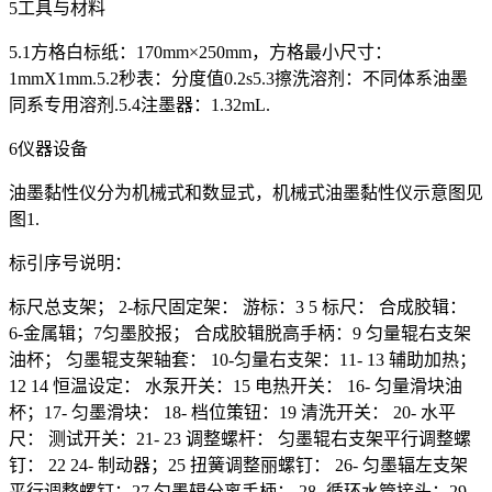
5工具与材料
5.1方格白标纸：170mm×250mm，方格最小尺寸：
1mmX1mm.5.2秒表：分度值0.2s5.3擦洗溶剂：不同体系油墨
同系专用溶剂.5.4注墨器：1.32mL.
6仪器设备
油墨黏性仪分为机械式和数显式，机械式油墨黏性仪示意图见
图1.
标引序号说明：
标尺总支架； 2-标尺固定架： 游标：3 5 标尺： 合成胶辑：
6-金属辑；7匀墨胶报； 合成胶辑脱高手柄：9 匀量辊右支架
油杯； 匀墨辊支架轴套： 10-匀量右支架：11- 13 辅助加热；
12 14 恒温设定： 水泵开关：15 电热开关： 16- 匀量滑块油
杯；17- 匀墨滑块： 18- 档位策钮：19 清洗开关： 20- 水平
尺： 测试开关：21- 23 调整螺杆： 匀墨辊右支架平行调整螺
钉： 22 24- 制动器；25 扭簧调整丽螺钉： 26- 匀墨辐左支架
平行调整螺钉：27 匀墨辑分离手柄： 28- 循环水管接头：29-