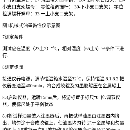
小支口支架螺母： 零位租调据杆： 30-下小支口支架； 零位
粗调螺杆螺母：33 一上小支口支架，
图1机械式油墨黏性仪示意图
7测定条件
测试应在温度（23土2）°℃，相对湿度（65土5）%条件下进
行.
8测定步骤
接通仪器电源，调节恒温箱水温至32℃，保持恒温.8.1 8.2 把
仪器变速至400r/min，将合成胶辊及匀墨胶辊压在金属辊上.
8.3启动仪器，运转15min后，将游标置于标尺“0”位.调节仪
器，使标尺处于平衡状态.
8.4将试样油墨装入注墨器后，再把试样油墨由注墨器内挤
出，均匀涂于合成胶辊上，使油墨均匀转 涂于金属辊和匀墨
胶辑上.8.5重复一次8.4的操作.8.8将仪器变速调至1200r/min，