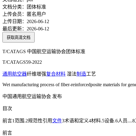
文档分类：
团体标准
上传会员：
匿名用户
上传日期：
2026-06-12
最后更新：
2026-06-12
获取高清文档
T/CATAGS 中国航空运输协会团体标准
T/CATAGS59-2022
通用
航空器
纤维增强
复合材料
湿法
制造
工艺
Wet manufacturing process of fiber-reinforcedposite materials for gener
中国通用航空运输协会 发布
目次
前言1范围.2规范性引用
文件
3术语和定义4材料.5设备.6人员..
前言