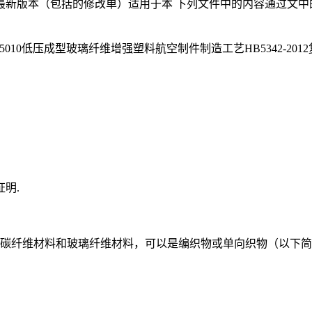
新版本（包括的修改单）适用于本 下列文件中的内容通过文中
HB/Z5010低压成型玻璃纤维增强塑料航空制件制造工艺HB5342-
明.
括碳纤维材料和玻璃纤维材料，可以是编织物或单向织物（以下简