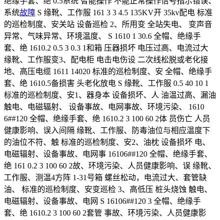
绝缘手套、绝 0.5系统 智能操作 不能正常操作信号指示错误、
系统
故障
S 缘靴、工作服 161 3 3 4.5 135KV开 35kv配电 标准
的巡检制度、安关站 设备巡检 2、所用变 全站失电、 变声音
异常、气味异常、环境温度、 S 1610 1 30.6 全帽、绝缘手
套、绝 1610.2 0.5 3 0.3 1和箱 压器损坏 电压过高、电流过大
缘靴、工作服变3、配电柜 电击电伤设 二次线松脱或老化接
地、高压电缆 1611 14020 标准的巡检制度、安 全帽、绝缘手
套、绝 1610.5备损害 头老化放电 S 缘靴、工作服 0.5 40 10 1
标准的巡检制度、安1、器身本 设备损坏、人 油温过高、漏油
触电、电磁辐射、 设备事故、电网事故、环境污染、 1610
6##120 全帽、绝缘手套、绝 1610.2 3 100 60 2体 员伤亡 人员
健康影响、误入间隔 缘靴、工作服、防毒油位与相应温度下
的油位不符、触 标准的巡检制度、安2、油枕 设备损坏 电、
电磁辐射、设备事故、电网事 16106##120 全帽、绝缘手套、
绝 161 0.2 3 100 60 2故、环境污染、人员健康影响、误 缘靴、
工作服、测温4方阵 1-31号箱 螺丝松动，电流过大、套管缺
油、 标准的巡检制度、安变巡检 3、高低压 桩头烧蚀 触电、
电磁辐射、设备事故、电网 S 16106##120 3 全帽、绝缘手
套、绝 1610.2 3 100 60 2套管 事故、环境污染、人员健康影