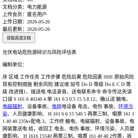
文档分类：
电力能源
上传会员：
匿名用户
上传日期：
2026-05-26
最后更新：
2026-05-26
获取高清文档
光伏电站危险源辩识与风险评估表
编制单位：
序 区域 工作任务 工作步骤 危险后果 危险因素 SHE 原始风险
现有控制措施 剩余风险 建议增 加号 Do D 等级 Do E C D 等
级 改进措1、接送电 电话录音、送电联系命令 命令传达失误
口误 S 161 6 40240 4 单 161 0.5 0.5 15 3.8 12、确认送 触电、
电磁辐射
、设备事故、
电网
电设备 电击、电伤 事故、
环境污
染
、人员健康影响、 H 161 6 6 15 540 5 两票三制、唱票 161 1
1 40 40 235kv配电 3、工作终 触电、电磁辐射、设备事故、电
网装置送电 结，收回工 电击、电伤 事故、环境污染、人员健
康影响、 H 1616 15540 两票三制、唱票 161 40 40 2作票，拆