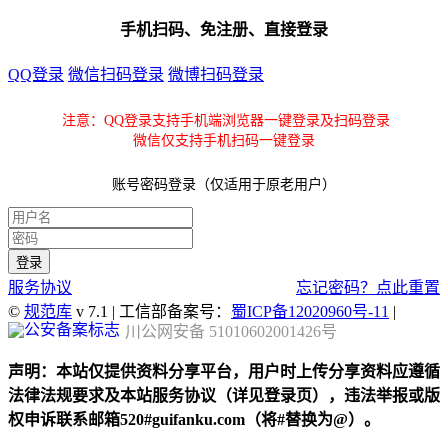
手机扫码、免注册、直接登录
QQ登录
微信扫码登录
微博扫码登录
注意：QQ登录支持手机端浏览器一键登录及扫码登录
微信仅支持手机扫码一键登录
账号密码登录（仅适用于原老用户）
服务协议
忘记密码？点此重置
©
规范库
v 7.1 | 工信部备案号：
蜀ICP备12020960号-11
|
川公网安备 51010602001426号
声明：本站仅提供资料分享平台，用户时上传分享资料应遵循
法律法规要求及本站服务协议（详见登录页），违法举报或版
权申诉联系邮箱520#guifanku.com（将#替换为@）。