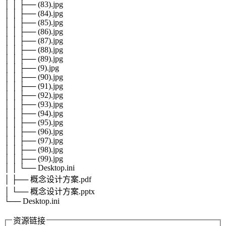
│ │ ├── (83).jpg
│ │ ├── (84).jpg
│ │ ├── (85).jpg
│ │ ├── (86).jpg
│ │ ├── (87).jpg
│ │ ├── (88).jpg
│ │ ├── (89).jpg
│ │ ├── (9).jpg
│ │ ├── (90).jpg
│ │ ├── (91).jpg
│ │ ├── (92).jpg
│ │ ├── (93).jpg
│ │ ├── (94).jpg
│ │ ├── (95).jpg
│ │ ├── (96).jpg
│ │ ├── (97).jpg
│ │ ├── (98).jpg
│ │ ├── (99).jpg
│ │ └── Desktop.ini
│ ├── 概念设计方案.pdf
│ └── 概念设计方案.pptx
└── Desktop.ini
资源链接