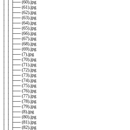
│ │ ├── (60).jpg
│ │ ├── (61).jpg
│ │ ├── (62).jpg
│ │ ├── (63).jpg
│ │ ├── (64).jpg
│ │ ├── (65).jpg
│ │ ├── (66).jpg
│ │ ├── (67).jpg
│ │ ├── (68).jpg
│ │ ├── (69).jpg
│ │ ├── (7).jpg
│ │ ├── (70).jpg
│ │ ├── (71).jpg
│ │ ├── (72).jpg
│ │ ├── (73).jpg
│ │ ├── (74).jpg
│ │ ├── (75).jpg
│ │ ├── (76).jpg
│ │ ├── (77).jpg
│ │ ├── (78).jpg
│ │ ├── (79).jpg
│ │ ├── (8).jpg
│ │ ├── (80).jpg
│ │ ├── (81).jpg
│ │ ├── (82).jpg