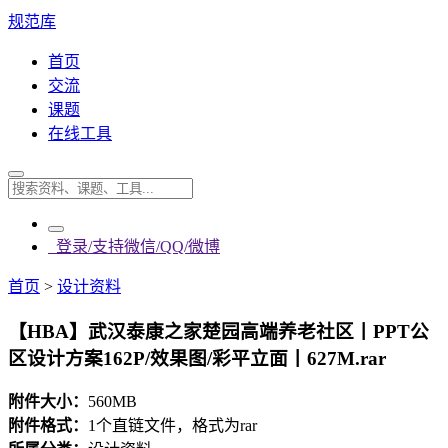
规范库
首页
交流
课题
在线工具
登录/支持微信/QQ/微博
首页
>
设计资料
【HBA】武汉泰康之家楚园高端养老社区丨PPT公
区设计方案162P/效果图/彩平立面丨627M.rar
附件大小：
560MB
附件格式：
1个直链文件，格式为rar