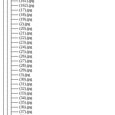
│ │ ├── (161).jpg
│ │ ├── (162).jpg
│ │ ├── (17).jpg
│ │ ├── (18).jpg
│ │ ├── (19).jpg
│ │ ├── (2).jpg
│ │ ├── (20).jpg
│ │ ├── (21).jpg
│ │ ├── (22).jpg
│ │ ├── (23).jpg
│ │ ├── (24).jpg
│ │ ├── (25).jpg
│ │ ├── (26).jpg
│ │ ├── (27).jpg
│ │ ├── (28).jpg
│ │ ├── (29).jpg
│ │ ├── (3).jpg
│ │ ├── (30).jpg
│ │ ├── (31).jpg
│ │ ├── (32).jpg
│ │ ├── (33).jpg
│ │ ├── (34).jpg
│ │ ├── (35).jpg
│ │ ├── (36).jpg
│ │ ├── (37).jpg