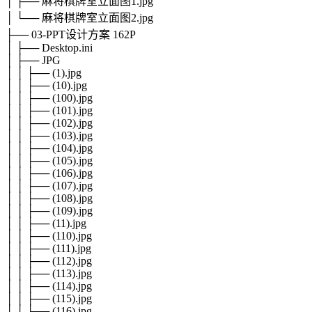
│ ├── 麻将棋牌室立面图1.jpg
│ └── 麻将棋牌室立面图2.jpg
├── 03-PPT设计方案 162P
│ ├── Desktop.ini
│ ├── JPG
│ │ ├── (1).jpg
│ │ ├── (10).jpg
│ │ ├── (100).jpg
│ │ ├── (101).jpg
│ │ ├── (102).jpg
│ │ ├── (103).jpg
│ │ ├── (104).jpg
│ │ ├── (105).jpg
│ │ ├── (106).jpg
│ │ ├── (107).jpg
│ │ ├── (108).jpg
│ │ ├── (109).jpg
│ │ ├── (11).jpg
│ │ ├── (110).jpg
│ │ ├── (111).jpg
│ │ ├── (112).jpg
│ │ ├── (113).jpg
│ │ ├── (114).jpg
│ │ ├── (115).jpg
│ │ ├── (116).jpg