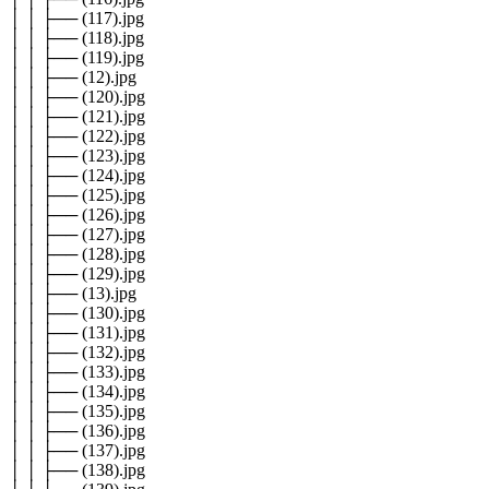
│ │ ├── (117).jpg
│ │ ├── (118).jpg
│ │ ├── (119).jpg
│ │ ├── (12).jpg
│ │ ├── (120).jpg
│ │ ├── (121).jpg
│ │ ├── (122).jpg
│ │ ├── (123).jpg
│ │ ├── (124).jpg
│ │ ├── (125).jpg
│ │ ├── (126).jpg
│ │ ├── (127).jpg
│ │ ├── (128).jpg
│ │ ├── (129).jpg
│ │ ├── (13).jpg
│ │ ├── (130).jpg
│ │ ├── (131).jpg
│ │ ├── (132).jpg
│ │ ├── (133).jpg
│ │ ├── (134).jpg
│ │ ├── (135).jpg
│ │ ├── (136).jpg
│ │ ├── (137).jpg
│ │ ├── (138).jpg