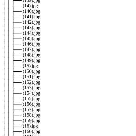
│ │ ├── (139).jpg
│ │ ├── (14).jpg
│ │ ├── (140).jpg
│ │ ├── (141).jpg
│ │ ├── (142).jpg
│ │ ├── (143).jpg
│ │ ├── (144).jpg
│ │ ├── (145).jpg
│ │ ├── (146).jpg
│ │ ├── (147).jpg
│ │ ├── (148).jpg
│ │ ├── (149).jpg
│ │ ├── (15).jpg
│ │ ├── (150).jpg
│ │ ├── (151).jpg
│ │ ├── (152).jpg
│ │ ├── (153).jpg
│ │ ├── (154).jpg
│ │ ├── (155).jpg
│ │ ├── (156).jpg
│ │ ├── (157).jpg
│ │ ├── (158).jpg
│ │ ├── (159).jpg
│ │ ├── (16).jpg
│ │ ├── (160).jpg