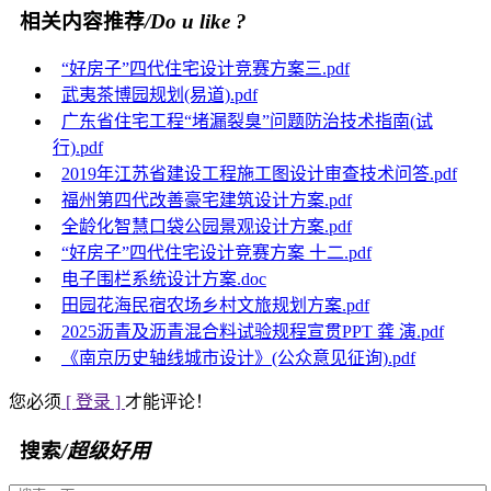
相关内容推荐
/Do u like ?
“好房子”四代住宅设计竞赛方案三.pdf
武夷茶博园规划(易道).pdf
广东省住宅工程“堵漏裂臭”问题防治技术指南(试
行).pdf
2019年江苏省建设工程施工图设计审查技术问答.pdf
福州第四代改善豪宅建筑设计方案.pdf
全龄化智慧口袋公园景观设计方案.pdf
“好房子”四代住宅设计竞赛方案 十二.pdf
电子围栏系统设计方案.doc
田园花海民宿农场乡村文旅规划方案.pdf
2025沥青及沥青混合料试验规程宣贯PPT 龚 演.pdf
《南京历史轴线城市设计》(公众意见征询).pdf
您必须
[ 登录 ]
才能评论！
搜索
/超级好用