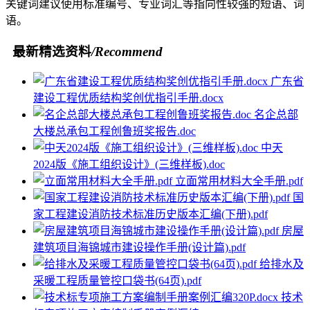
关键词建议使用标准编号、专业词汇等指向性较强的短语、词
语。
最新精选资料
/Recommend
广东省
建设工程优质结构奖创优指引手册.docx
名企总部
大楼总承包工程创鲁班奖报告.doc
中天
2024版《施工组织设计》(三维样板).doc
立面常用材料大全手册.pdf
国
家工程建设消防技术标准历史版本汇编(下册).pdf
房屋
建筑项目海锦城市建设操作手册(设计篇).pdf
给排水及
采暖工程质量管控口袋书(64页).pdf
技术