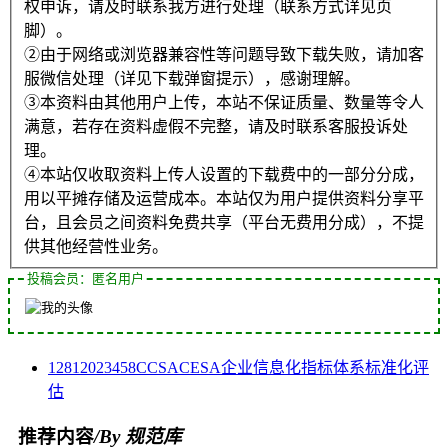
权申诉，请及时联系我方进行处理（联系方式详见页
脚）。
②由于网络或浏览器兼容性等问题导致下载失败，请加客
服微信处理（详见下载弹窗提示），感谢理解。
③本资料由其他用户上传，本站不保证质量、数量等令人
满意，若存在资料虚假不完整，请及时联系客服投诉处
理。
④本站仅收取资料上传人设置的下载费中的一部分分成，
用以平摊存储及运营成本。本站仅为用户提供资料分享平
台，且会员之间资料免费共享（平台无费用分成），不提
供其他经营性业务。
投稿会员：匿名用户
1281
2023
458
CCSA
CESA
企业
信息化
指标体系
标准化
评
估
推荐内容
/By 规范库