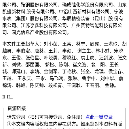
限公司、鞍钢股份有限公司、确成硅化学股份有限公司、山东
凯盛新材料 股份有限公司、中铝山西新材料有限公司、宁波
水表（集团）股份有限公司、华辰精密装备（昆山）股 份有
限公司、江苏亨鑫科技有限公司、广州赛特智能科技有限公
司、曙光信息产业股份有限公司。
本文件主要起草人：刘小茵、王索、林宁、周翼、王洪玲、胡
越男、李俊宏、唐葵、王莉、李勃、 谢主生、林小慰、宋晓
东、王俊、张伯星、叶晓勇、穆晓红、袁士虎、汪剑波、张文
新、刘微、邵丽国、 郭松、陈刚、崔文浩、裴二阳、王长
城、师延山、李婧、金剑军、丁艳秋、张全、龙璞、侯宝存、
王越、 王永庆、王永、马飞鸿、张琳、曹宇中、刘中华、俞
锦涛、韩旭、陈庆帅、段松青、王潇耿、王春丽、 金静。
IⅢI...
资源链接
请先登录（扫码可直接登录、免注册）
点此一键登录
①本文档内容版权归属内容提供方。如果您对本资料有版