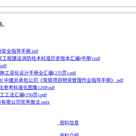
语。
安全指导手册.pdf
家工程建设消防技术标准历史版本汇编(中册).pdf
df
工深化设计手册全汇编(235页).pdf
中建总承包公司《常规项目物资管理作业指导手册》.pdf
参考标准化图集120P.pdf
法汇编(250页).pdf
有限公司优秀做法.pptx
资料信息
资料介绍