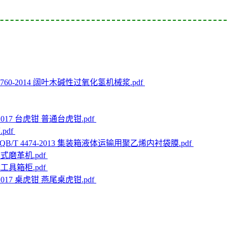
 4760-2014 阔叶木碱性过氧化氢机械浆.pdf
2-2017 台虎钳 普通台虎钳.pdf
.pdf
QB/T 4474-2013 集装箱液体运输用聚乙烯内衬袋膜.pdf
往复式磨革机.pdf
柜式工具箱柜.pdf
2-2017 桌虎钳 燕尾桌虎钳.pdf