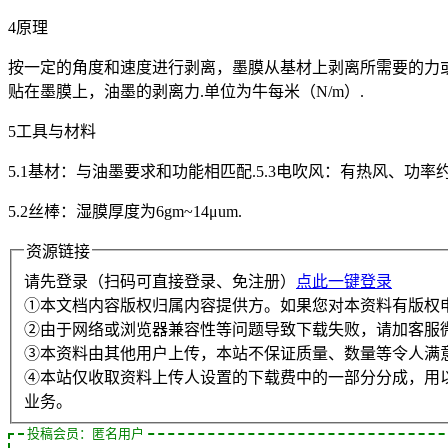
4原理
按一定的角度和速度进行剥离，墨膜从基材上剥离所需要的力或
贴在墨膜上，油墨的剥离力.单位为牛每米（N/m）.
5工具与材料
5.1基材：与油墨要求和功能相匹配.5.3电吹风：有热风、功率约
5.2丝棒：湿膜厚度为6gm~14μum.
资源链接
请先登录（扫码可直接登录、免注册）
点此一键登录
①本文档内容版权归属内容提供方。如果您对本资料有版权
②由于网络或浏览器兼容性等问题导致下载失败，请加客服
③本资料由其他用户上传，本站不保证质量、数量等令人满
④本站仅收取资料上传人设置的下载费中的一部分分成，用
业务。
投稿会员：匿名用户