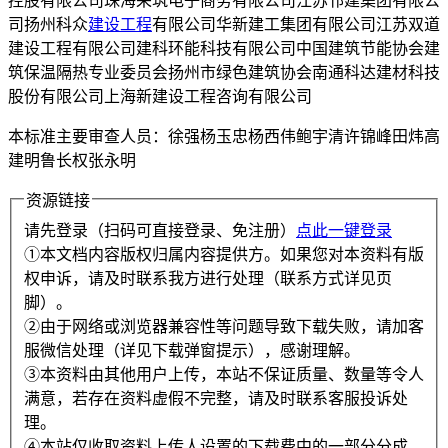
控股有限公司珠海采筑电子商务有限公司江苏邗建集团有限公
司扬州科众
建设工程
有限公司华新建工集团有限公司江苏双道
建设工程有限公司建科环能科技有限公司中国建筑节能协会建
筑保温隔热专业委员会扬州市绿色建筑协会南通科达建材科技
股份有限公司上海新建设工程咨询有限公司
本标准主要审查人员：徐强杨玉忠杨西伟鲍宇清许锦峰田炜高
建明鲁长权张永明
资源链接
请先登录（扫码可直接登录、免注册）
点此一键登录
①本文档内容版权归属内容提供方。如果您对本资料有版
权申诉，请及时联系我方进行处理（联系方式详见页
脚）。
②由于网络或浏览器兼容性等问题导致下载失败，请加客
服微信处理（详见下载弹窗提示），感谢理解。
③本资料由其他用户上传，本站不保证质量、数量等令人
满意，若存在资料虚假不完整，请及时联系客服投诉处
理。
④本站仅收取资料上传人设置的下载费中的一部分分成，