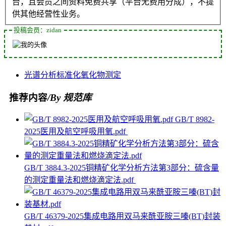
台，且会员之间资料免费共享（平台无费用分成），不提
供其他经营性业务。
投稿会员：zidan
光谱
分析
标准化
氧化物
测定
推荐内容
/By 规范库
GB/T 8982-
2025医用及航空呼吸用氧.pdf
GB/T 3884.3-2025铜精矿化学分析方法第3部分：硫含量
的测定重量法和燃烧滴定法.pdf
GB/T 46379-2025集成电路用双马来酰亚胺三嗪(BT)封装