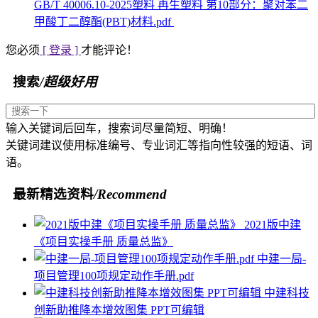
GB/T 40006.10-2025塑料 再生塑料 第10部分：聚对苯二
甲酸丁二醇酯(PBT)材料.pdf
您必须
[ 登录 ]
才能评论！
搜索
/超级好用
输入关键词后回车，搜索词尽量简短、明确！
关键词建议使用标准编号、专业词汇等指向性较强的短语、词
语。
最新精选资料
/Recommend
2021版中建
《项目实操手册 质量总监》
中建一局-
项目管理100项规定动作手册.pdf
中建科技
创新助推降本增效图集 PPT可编辑