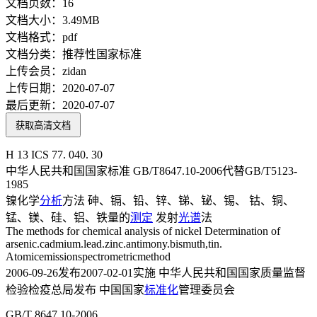
文档页数：
16
文档大小：
3.49MB
文档格式：
pdf
文档分类：
推荐性国家标准
上传会员：
zidan
上传日期：
2020-07-07
最后更新：
2020-07-07
获取高清文档
H 13 ICS 77. 040. 30
中华人民共和国国家标准 GB/T8647.10-2006代替GB/T5123-
1985
镍化学
分析
方法 砷、镉、铅、锌、锑、铋、锡、 钴、铜、
锰、镁、硅、铝、铁量的
测定
发射
光谱
法
The methods for chemical analysis of nickel Determination of
arsenic.cadmium.lead.zinc.antimony.bismuth,tin.
Atomicemissionspectrometricmethod
2006-09-26发布2007-02-01实施 中华人民共和国国家质量监督
检验检疫总局发布 中国国家
标准化
管理委员会
GB/T 8647.10-2006