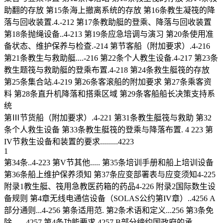
助翻的存放 第15条海上撤离系统的存放 第16条教生凝筏的降
落与回收装置.4.-212 第17条教助艇的登乘、降落与回收装置
第18条抛绳设备..4-213 第19条应急培调与演习 第20条使用准
备状态、维护保养与检查.-214 第节客船（附加要求）.4-216
第21条教生与救助艇....-216 第22条个人教生设备.4-217 第23条
教生题筏与救助艇的登乘布置.4-218 第24条救生艇筏的存放
第25条集合站.4-219 第26条客滚船的附加要求 第27条乘客资
料 第28条直升机降落和搭乘区域 第29条客船船长决策支持系
统
第Ⅲ节货船（附加要求）.4-221 第31条教生艇筏与救助 第32
条个人救生设备 第33条教生艇筏的登乘与降落布置. 4 223 第
IV节救生设备和装置的要求.........4223
1
第34条..4-223 第V节其他..... 第35条培训手册和船上培训设备
第36条船上维护保养须知 第37条应变部署表与应变须知4-225
附录1教生艇、筏用急教医药箱的药品4-226 附录2国际数生设
备规则 第4章无线电通信设备（SOLAS公约第IV章）..4256 A
部分通则...4-256 第条适用范. 第2条术语和定义...256 第3条免
除.......4257 第4条功能要求.4257 B部分缔约国政府的承