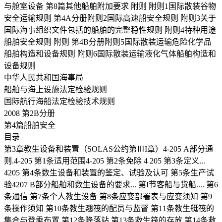
与舱室设备 第8篇其他船舶附加要求 附则 附则1国际散装谷物
安全运输规则 第4A分册附则2国际高速船安全规则 附则3关于
国际海事组织文件包括的船舶的完整稳性规则 附则4特种用途
船舶安全规则 附则 第4B分册附则5国际散装运输危险化学品
船舶构造和设备规则 附则6国际散装运输液化气体船舶构造和
设备规则
中华人民共和国海事局
船舶与海上设施法定检验规则
国际航行海船法定检验技术规则
2008 第2B分册
第4篇船舶安全
目录
第3章教生设备和装置（SOLAS公约第ⅢI章）4-205 A部分通
则.4-205 第1条适用范围4-205 第2条免除 4 205 第3条定义...
4205 第4条数生设备和装置的鉴定、试验及认可 第5条生产试
验4207 B部分船舶和数生设备的要求... 第I节客船与货船.... 第6
条通信 第7条个人教生设备 第8条应变部署表与应变须知 第9
条操作须知 第10条教生翘筏的配员与监督 第11条教生艇筏的
集合与登乘布置 第12条降落站 第13条救生筏的存放 第14条救