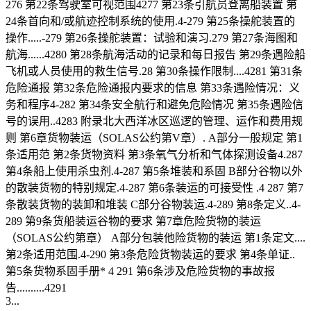
276 第22条驾驶室可视范围4277 第23条引航员登离船装置 第
24条首向和/或航迹控制系统的使用.4-279 第25条操舵装置的
操作.....-279 第26条操舵装置：试验和演习.279 第27条海图和
航海......4280 第28条航海活动的记录和每日报告 第29条遇险船
飞机或人员使用的救生信号.28 第30条操作限制....4281 第31条
危险通报 第32条危险通报内要求的信息 第33条遇险情况：义
务和程序4-282 第34条安全航行和避免危险情况 第35条遇险信
号的误用..4283 附录北大西洋冰区巡逻的管理、运作和费用规
则 第6章货物装运（SOLAS公约第V章）. A部分一般规定 第1
条适用范 第2条货物资料 第3条氧气分析和气体探测设备4.287
第4条船上使用杀虫剂.4-287 第5条堆装和系固 B部分谷物以外
的散装货物的特别规定.4-287 第6条装运的可接受性 .4 287 第7
条散装货物的装卸和堆装 C部分谷物装运.4-289 第8条定义..4-
289 第9条货船装运谷物的要求 第7章危险货物的装运
（SOLAS公约第章） A部分包装他险货物的装运 第1条定文....
第2条适用范围.4-290 第3条危险货物装运的要求 第4条单证..
第5条货物系固手册* 4 291 第6条涉及危险货物的事故报
告..........4291
3...