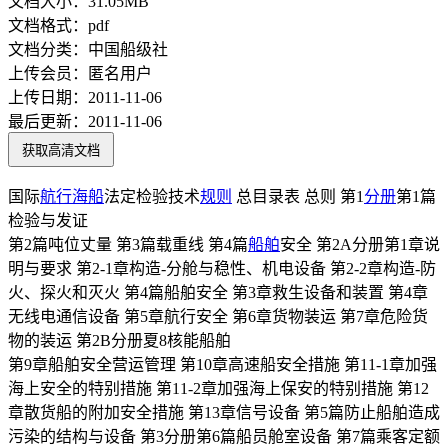
文档大小：
31.05MB
文档格式：
pdf
文档分类：
中国船级社
上传会员：
匿名用户
上传日期：
2011-11-06
最后更新：
2011-11-06
获取高清文档
国际
航行
海船
法定检验技术
规则
总目录表 总则 第1
分册
第1篇
检验与发证
第2篇吨位丈量 第3篇载重线 第4篇
船舶
安全 第2A分册第1章说
明与要求 第2-1章构造-分舱与稳性、机电设备 第2-2章构造-防
火、探火和灭火 第4篇船舶安全 第3章救生设备和装置 第4章
无线电通信设备 第5章航行安全 第6章货物装运 第7章危险货
物的装运 第2B分册夏8核能船舶
第9章船舶安全营运管理 第10章高速船安全措施 第11-1章加强
海上安全的特别措施 第11-2章加强海上保安的特别措施 第12
章散货船的附加安全措施 第13章信号设备 第5篇防止船舶造成
污染的结构与设备 第3分册第6篇船员舱室设备 第7篇乘客定额