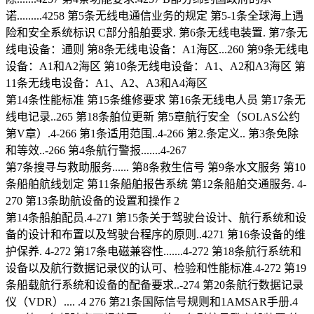
诺.........4258 第5条无线电通信业务的规定 第5-1条全球海上遇
险和安全系统标识 C部分船舶要求. 第6条无线电装置. 第7条无
线电设备：通则 第8条无线电设备：A1海区...260 第9条无线电
设备：A1和A2海区 第10条无线电设备：A1、A2和A3海区 第
11条无线电设备：A1、A2、A3和A4海区
第14条性能标准 第15条维修要求 第16条无线电人员 第17条无
线电记录..265 第18条舶位更新 第5章航行安全（SOLAS公约
第V章）.4-266 第1条适用范围..4-266 第2.条定义.. 第3条免除
和等效..-266 第4条航行警报.......4-267
第7条搜寻与救助服务...... 第8条救生信号 第9条水文服务 第10
条船舶航线划定 第11条船舶报告系统 第12条船舶交通服务. 4-
270 第13条助航设备的设置和操作 2
第14条船舶配员.4-271 第15条关于驾驶台设计、航行系统和设
备的设计和布置以及驾驶台程序的原则..4271 第16条设备的维
护保养. 4-272 第17条电磁兼容性.......4-272 第18条航行系统和
设备以及航行数据记录仪的认可、检验和性能标准.4-272 第19
条船载航行系统和设备的配备要求..-274 第20条航行数据记录
仪（VDR）.... .4 276 第21条国际信号规则和1AMSAR手册.4