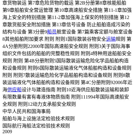
章货物装运 第7章危险货物的载运 第2B分册第8章核能船舶
第9章船舶安全营运管理 第10章高速船安全措施 第11-1章加强
海上安全的特别措施 第11-2章加强海上保安的特别措施 第12
章散货船安全附加措施 第13章信号设备 防止船舶造成污染的
结构与设备 第3分册9
船员
舱室设备 第7篇乘客定额与舱室设备
8其他船舶附加要求 附则 附则1国际散装谷物安全
运输
规则 第
4A分册附则22000年国际高速船安全规则 附则3关于国际海事
组织文件包括的船舶的完整稳性规则 附则4特种用途船舶安全
规则 附则 第4B分册附则5国际散装运输危险化学品船舶构造
和设备规则 附则6国际散装运输液化气体船舶构造和设备规则
附则 附则7散装运输危险化学品船舶构造和设备规则 附则8散
装运输液化气体船舶构造和设备规则 第4C分册附则92006年近
海
供应船
设计与建造指南 附则10近海供应船散装运输和装卸
有限数量有害有毒液体物质指南 附则111994年国际高速船安
全规则 附则12动力支承船安全规则
中华人民共和国海事局
船舶与海上设施法定检验技术规则
国际航行海船法定检验技术规则
2009