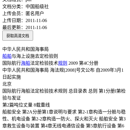
文档分类：
中国船级社
上传会员：
匿名用户
上传日期：
2011-11-06
最后更新：
2011-11-06
获取高清文档
中华人民共和国海事局
船舶
与海上设施去定检验则
国际航行
海船
法定检验技术
规则
2009 第4C分册
中华人民共和国海事局 海法规[2008]号文公布 自2009年3月1
日起实施
北京
国际航行海船法定检验技术规则 总目录表 总则 第1分册I第检
验与发证
第2篇吨位丈量 8载重线
船舶安全 第2A分册第1章说明与要求 第2-1章构造一分舱与稳
性、机电设备 第2-2章构造一防火、探火和灭火 船舶安全 第3
章救生设备与装置 第4章无线电通信设备 第5章航行设备 第6