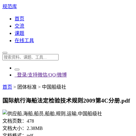
规范库
首页
交流
课题
在线工具
登录/支持微信/QQ/微博
首页
>
团体标准
>
中国船级社
国际航行海船法定检验技术规则2009第4C分册.pdf
文档页数：
478
文档大小：
2.38MB
文档格式：
pdf