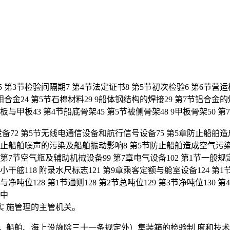
 第3节检验间隔期7 第4节法定证书8 第5节初次检验6 第6节营运
金24 第5节石棉材料29 9船体钢结构的焊接29 第7节铝合金的焊
甲板43 第4节船底骨架45 第5节被侧骨架48 9甲板骨架50 第
消防设备72 第5节无线电通信设备和航行信号设备75 第5章防止船舶
止船舶噪声的污染及船舶振动影响8 第5节防止船舶造成空气污染83 
 第7节空气瓶及辅助机械设备99 第7章电气设备102 第1节一般规定10
干舷118 附录水尺标志121 第9章乘客定额与舱室设备124 第1节
净吨位128 第1节通则128 第2节总吨位129 第3节净吨位130
的中
 施管理的主管机关。
定，船舶、海上设施除三十一条规定外）集装箱的检验制 度和技