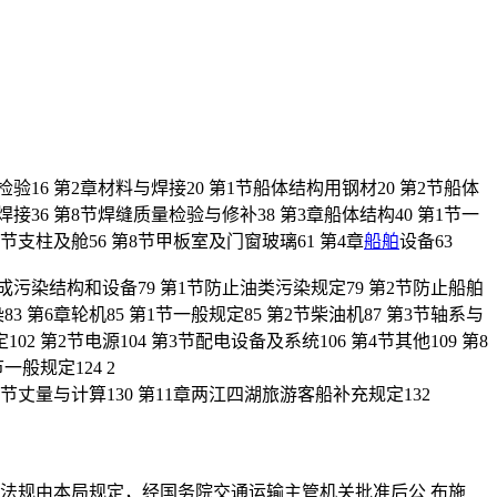
检验16 第2章材料与焊接20 第1节船体结构用钢材20 第2节船体
接36 第8节焊缝质量检验与修补38 第3章船体结构40 第1节一
7节支柱及舱56 第8节甲板室及门窗玻璃61 第4章
船舶
设备63
造成污染结构和设备79 第1节防止油类污染规定79 第2节防止船舶
第6章轮机85 第1节一般规定85 第2节柴油机87 第3节轴系与
2 第2节电源104 第3节配电设备及系统106 第4节其他109 第8
一般规定124 2
 第4节丈量与计算130 第11章两江四湖旅游客船补充规定132
术法规由本局规定，经国务院交通运输主管机关批准后公 布施