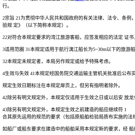
行。
2宗旨 21为贯彻中华人民共和国政府的有关法律、法令、条
验规 定》（以下简称本规定）。
22对符合本规定要求的湾江旅游客船，应签发相应的法定 证
3适用范圈 31本规定适用于航行漓江船长为5~30m以下的旅
32本规定未规定者，本局另作规定或给予特殊考虑。
4生效与失效 41本规定经国务院交通运输主管机关批准后公布
规定生效日期标注在本规定扉页上，但另有指明者除外。
42除另有明文规定外，本规定仅适用于生效之日或以后安 放
43除另有明文规定外，本规定生效之前建造的船应继续符 1
合其原先运用的规范的要求（包括原船舶检验局质布实施的法
如船厂或船东要求在建造中的船舶采用本规定新的要求，经 船