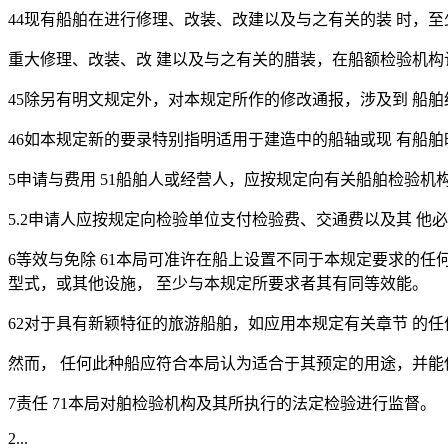
44现有船舶在进行修理、改装、改建以及与之有关的装 时，
重大修理、改装、改 建以及与之有关的腊装，在船额检验机构
45除另有明文规定外，对本规定所作的修改通报，涉及到 船
46如本规定新的要录特别指明适用于建造中的船轴或现 有船
5申请与费用 51船舶人或经营人，应按规定向有关船舶检验机
5.2申请人应按规定向检验单位支付检验费、交通费以及其 他
6等效与免除 61本局可准许在船上设置不同于本规定要求的
型式，或其他设施， 至少与本规定所要求者其有同等效能。
62对于具有新颖特征的旅游船舶，如应用本规定有关章节 的
然而， 任何此种船应符合本局认为适合于其预定的用途，并能
7责任 71本局对舶检验机构及其所执行的法定检验进行监督。
2...