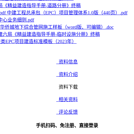
局《精益建造指导手册-道路分册》终稿
中建工程总承包（EPC）项目管理体系1.0版（440页）.pdf
心业务细则.pdf
华侨城地下综合管网施工样板（word版、可编辑）.doc
建六局《精益建造指导手册-临时设施分册》终稿
类EPC项目建造标准模板（2023年）
资料信息
资料介绍
资料下载
相关资料
评论反馈
手机扫码、免注册、直接登录