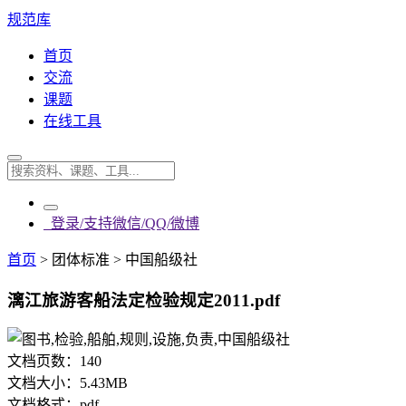
规范库
首页
交流
课题
在线工具
登录/支持微信/QQ/微博
首页
>
团体标准
>
中国船级社
漓江旅游客船法定检验规定2011.pdf
文档页数：
140
文档大小：
5.43MB
文档格式：
pdf