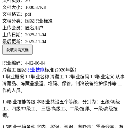
文档页数：
30
文档大小：
1000.87KB
文档格式：
pdf
文档分类：
国家职业标准
上传会员：
匿名用户
上传日期：
2025-11-04
最后更新：
2025-11-04
获取高清文档
职业编码：4-02-06-04
冷藏工 国家
职业技能
标准 (2020年版）
1.职业概况 1.1职业名称 冷藏工 1.2职业编码 1.3职业定义 从事
冷藏品、冻藏品搬运、堆码、保管，制冷设备维护保养等 工
作的人员。
1.4职业技能等级 本职业共设五个等级，分别为：五级/初级
工、四级/中级工、 三级/高级工、二级/技师、一级/高级技
师。
1.5职业环境条件 室内，控温，潮湿，有噪声；需要登高，有