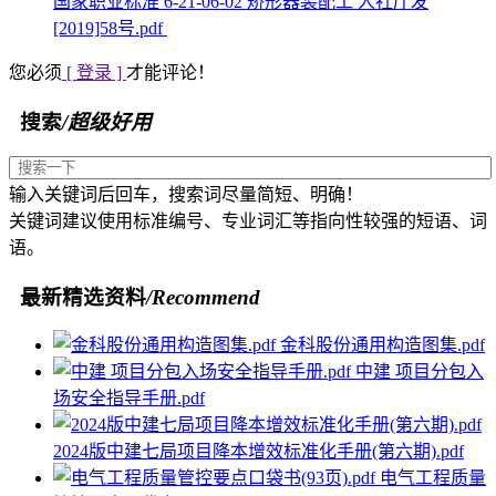
国家职业标准 6-21-06-02 矫形器装配工 人社厅发
[2019]58号.pdf
您必须
[ 登录 ]
才能评论！
搜索
/超级好用
输入关键词后回车，搜索词尽量简短、明确！
关键词建议使用标准编号、专业词汇等指向性较强的短语、词
语。
最新精选资料
/Recommend
金科股份通用构造图集.pdf
中建 项目分包入
场安全指导手册.pdf
2024版中建七局项目降本增效标准化手册(第六期).pdf
电气工程质量