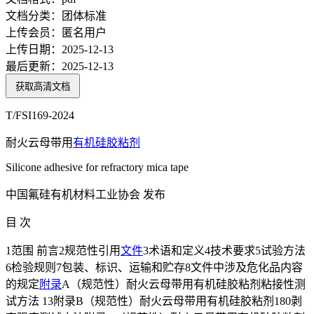
文档分类：
团体标准
上传会员：
匿名用户
上传日期：
2025-12-13
最后更新：
2025-12-13
获取高清文档
T/FSI169-2024
耐火云母带用
有机硅
胶粘剂
Silicone adhesive for refractory mica tape
中国氟硅有机材料工业协会 发布
目 次
1范围 前言2规范性引用
文件
3术语和定义4技术要求5试验方法
6检验规则7包装、标识、运输和贮存8文件中涉及危化品内容
的规定
附录
A（规范性）耐火云母带用有机硅胶粘剂粘接性测
试方法 13附录B（规范性）耐火云母带用有机硅胶粘剂180剥