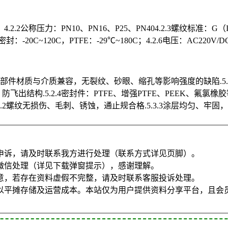
.2.2公称压力：PN10、PN16、P25、PN404.2.3螺纹标准：G（ISO
20C~120C，PTFE：-29℃~180C；4.2.6电压：AC220V/D
.2零部件材质与介质兼容，无裂纹、砂眼、缩孔等影响强度的缺陷.5.2
防飞出结构.5.2.4密封件：PTFE、增强PTFE、PEEK、氟氯橡胶等
2螺纹无损伤、毛刺、锈蚀，通止规合格.5.3.3涂层均匀、牢固，
申诉，请及时联系我方进行处理（联系方式详见页脚）。
微信处理（详见下载弹窗提示），感谢理解。
意，若存在资料虚假不完整，请及时联系客服投诉处理。
以平摊存储及运营成本。本站仅为用户提供资料分享平台，且会