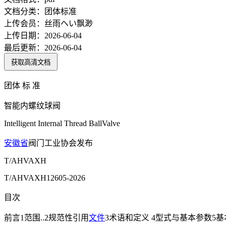
文档分类：
团体标准
上传会员：
丝雨へい飘渺
上传日期：
2026-06-04
最后更新：
2026-06-04
获取高清文档
团体 标 准
智能内螺纹球阀
Intelligent Internal Thread BallValve
安徽省
阀门工业协会发布
T/AHVAXH
T/AHVAXH12605-2026
目次
前言1范围..2规范性引用
文件
3术语和定义 4型式与基本参数5基本