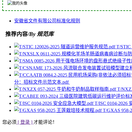
安徽省
文件
有限公司
标准化
规则
推荐内容
/By 规范库
T/STI
分：招标文件示范文本.pdf
T/NX
T/ISC 0104-20
T/GXAS 95
您必须
[ 登录 ]
才能评论！