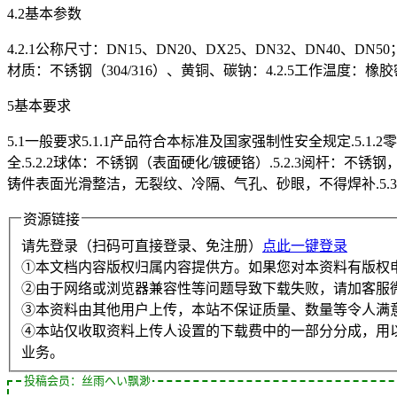
4.2基本参数
4.2.1公称尺寸：DN15、DN20、DX25、DN32、DN40、DN50；4
材质：不锈钢（304/316）、黄铜、碳钠：4.2.5工作温度：橡胶密封：-
5基本要求
5.1一般要求5.1.1产品符合本标准及国家强制性安全规定.5.1
全.5.2.2球体：不锈钢（表面硬化/镀硬铬）.5.2.3阅杆：不锈钢，
铸件表面光滑整洁，无裂纹、冷隔、气孔、砂眼，不得焊补.5.3.
资源链接
请先登录（扫码可直接登录、免注册）
点此一键登录
①本文档内容版权归属内容提供方。如果您对本资料有版权
②由于网络或浏览器兼容性等问题导致下载失败，请加客服
③本资料由其他用户上传，本站不保证质量、数量等令人满
④本站仅收取资料上传人设置的下载费中的一部分分成，用
业务。
投稿会员：丝雨へい飘渺