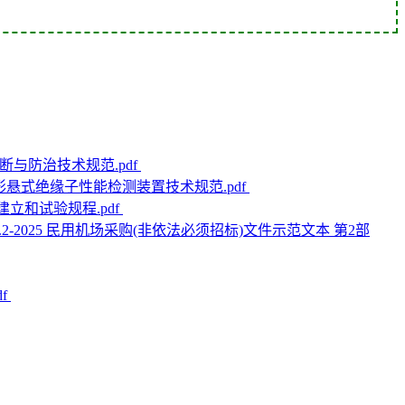
病诊断与防治技术规范.pdf
境的盘形悬式绝缘子性能检测装置技术规范.pdf
型建立和试验规程.pdf
084.2-2025 民用机场采购(非依法必须招标)文件示范文本 第2部
df