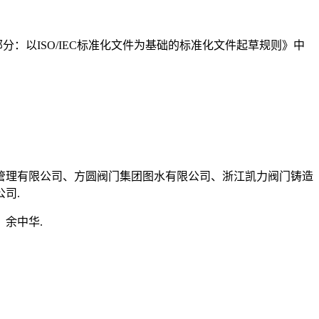
2部分：以ISO/IEC标准化文件为基础的标准化文件起草规则》中
管理有限公司、方圆阀门集团图水有限公司、浙江凯力阀门铸造
司.
余中华.