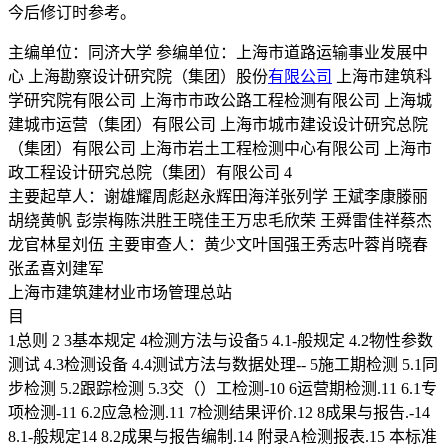
今后修订时参考。
主编单位：同济大学 参编单位：上海市道路运输事业发展中
心 上海勘察设计研究院（集团）股份
有限公司
上海市建筑科
学研究院有限公司 上海市市政公路工程检测有限公司 上海城
建城市运营（集团）有限公司 上海市城市建设设计研究总院
（集团）有限公司 上海市岩土工程检测中心有限公司 上海市
政工程设计研究总院（集团）有限公司 4
主要起草人：谢雄耀周彪赵永辉田海洋张列学 王斌李康滕丽
胡绕黄帆 彭崇梅陈洪胜王晓佳王万忠毛欣荣 王舜雷佳祥蔡杰
龙官林星刘伍 主要审查人：黄少文叶国强王秀志叶蓉肖晓春
张孟喜刘建军
上海市建筑建材业市场管理总站
目
1总则 2 3基本规定 4检测方法与设备5 4.1-般规定 4.2物性参数
测试 4.3检测设备 4.4测试方法与数据处理-- 5施工期检测 5.1同
步检测 5.2跟踪检测 5.3交（）工检测-10 6运营期检测.11 6.1专
项检测-11 6.2应急检测.11 7检测结果评价.12 8成果与报告.-14
8.1-般规定14 8.2成果与报告编制.14 附录A检测报表.15 本标准