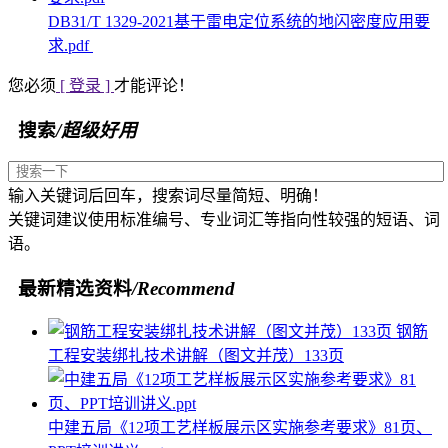
DB31/T 1329-2021基于雷电定位系统的地闪密度应用要
求.pdf
您必须
[ 登录 ]
才能评论！
搜索
/超级好用
输入关键词后回车，搜索词尽量简短、明确！
关键词建议使用标准编号、专业词汇等指向性较强的短语、词
语。
最新精选资料
/Recommend
钢筋
工程安装绑扎技术讲解（图文并茂）133页
中建五局《12项工艺样板展示区实施参考要求》81页、