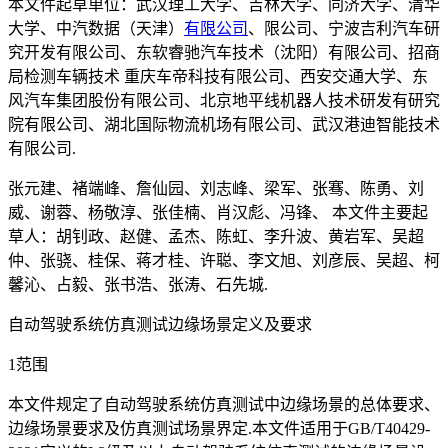
本文件起草单位：武汉理工大学、吉林大学、同济大学、清华
大学、中汽数据（天津）
有限公司
、限公司、宁波吉利汽车研
究开发有限公司、东软睿驰汽车技术（沈阳）有限公司、招商
局检测车辆技术 重庆车帝科技有限公司、西安交通大学、东
风汽车集团股份有限公司、北京地平线机器人技术研发有研究
院有限公司、湖北国际物流机场有限公司、武汉港迪智能技术
有限公司.
张元建、褚端峰、詹仙园、刘志峰、梁军、张骞、陈勇、刘
威、谢蓉、杨敬淳、张佳楠、肖汉彪、冯锋、 本文件主要起
草人：胡钊政、赵健、孟杰、陈虹、李升波、黄岩军、吴超
仲、张骁、桂保、蒋才桂、许聪、李文旭、刘彦辰、吴超、柯
馨沁、占毅、张书浩、张涛、石先城.
自动驾驶系统仿真测试边缘场景定义及要求
1范围
本文件规定了自动驾驶系统仿真测试中边缘场景的总体要求、
边缘场景要求及仿真测试场景界定.本文件适用于GB/T40429-