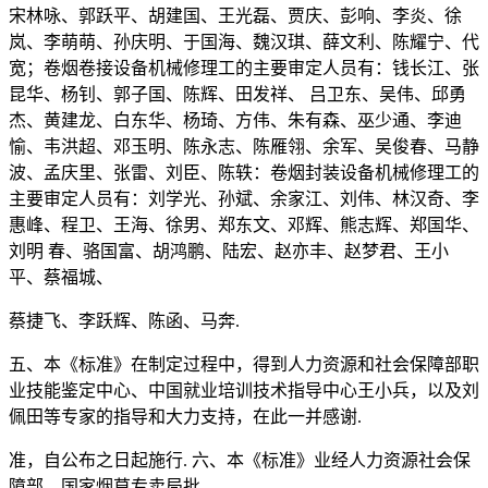
宋林咏、郭跃平、胡建国、王光磊、贾庆、彭响、李炎、徐
岚、李萌萌、孙庆明、于国海、魏汉琪、薛文利、陈耀宁、代
宽；卷烟卷接设备机械修理工的主要审定人员有：钱长江、张
昆华、杨钊、郭子国、陈辉、田发祥、 吕卫东、吴伟、邱勇
杰、黄建龙、白东华、杨琦、方伟、朱有森、巫少通、李迪
愉、韦洪超、邓玉明、陈永志、陈雁翎、余军、吴俊春、马静
波、孟庆里、张雷、刘臣、陈轶：卷烟封装设备机械修理工的
主要审定人员有：刘学光、孙斌、余家江、刘伟、林汉奇、李
惠峰、程卫、王海、徐男、郑东文、邓辉、熊志辉、郑国华、
刘明 春、骆国富、胡鸿鹏、陆宏、赵亦丰、赵梦君、王小
平、蔡福城、
蔡捷飞、李跃辉、陈函、马奔.
五、本《标准》在制定过程中，得到人力资源和社会保障部职
业技能鉴定中心、中国就业培训技术指导中心王小兵，以及刘
佩田等专家的指导和大力支持，在此一并感谢.
准，自公布之日起施行. 六、本《标准》业经人力资源社会保
障部、国家烟草专卖局批