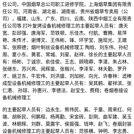
任公司，中国烟草总公司职工进修学院，上海烟草集团有限责
任公 司、河南省、湖北省、湖南省、贵州省烟草专卖局（公
司），福建、山东、广东、四川、云南、陕西中烟工业有限责
任公司等.打叶复烤设备机械修理工的主要起草人员有：唐天
宽、彭邱强、唐海军、范铁顿、乐佳杰、付航、曹腾、易萍
艳、朱传才、谢博文、王伟彬、锋、环学宝、施现光、王建
军、张照德；烟叶制丝设备机械修理工 陶晗、刘东伟、孙纪
周、夏小东、黄茗、常城、刘星、赵祥、徐长的主要起草人员
有：杨彬、丁诚宗、俞佳俊、王志、顾晓卿、李湛、朱占林、
张继东、苏兴亮、阅辉鉴、张楷兴、李泽军、林天勤、罗开
才、姚卫东、牛宏伟、刘洪盛、刘加树、向光、许春林：滤棒
成型设备机械修理工的主要起草人员有：吴其鹤、翟祥滨、张
仁港、 孙琼、孙惠兴、李德法、赵宝生、费翔；卷烟卷接设
备机械修理工
的主要起草人员有：边永生、熊伟民、奚、于童、周来红、何
端、胡新民、何鹏程、杨再勤、宋金砖、彭刚、曲军建、吴玉
波、林朝辉、刘群、莫震宇、侯振强、钱坤、赵飞；卷烟封装
设备机械修理工的主要起草人员有：范铁横、钟明、李志勇、