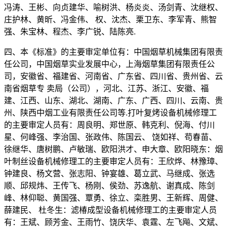
冯涛、王彬、向贞建华、喻树洪、杨炎炎、汤剑青、沈继权、
庄护林、黄昕、冯金伟、 权、沈杰、栗卫东、李军青、熊智
强、朱宝林、程杰、李广锐、陆陈亮.
四、本《标准》的主要审定单位有：中国烟草机械集团有限责
任公司，中国烟草实业发展中心，上海烟草集团有限责任公
司，安徽省、福建省、河南省、广东省、四川省、贵州省、云
南省烟草专 卖局（公司），河北、江苏、浙江、安徽、福
建、江西、山东、湖北、湖南、广东、广西、四川、云南、贵
州、陕西中烟工业有限责任公司等.打叶复烤设备机械修理工
的主要审定人员有：周良明、郑世原、韩克利、倪海、付川
星、何峰强、李治国、张政伟、陈国云、 饶如祥、苟春苗、
徐继华、唐树鹏、卢敏瑞、欧阳洪才、申大章、欧阳晓东：烟
叶制丝设备机械修理工的主要审定人员有：王欣烨、林豫璋、
钟建良、杨文营、张志阳、钟宴雄、葛立武、马继成、张选
顺、邱规炜、王传飞、杨刚、侯劲、苏逸航、谢真成、陈剑
峰、林仰聪、黄国强、覃勇、徐立、栾胜男、王新辉、周健、
薛建民、 杜冬生：滤椿成型设备机械修理工的主要审定人员
有：王斌、顾芳金、王雨竹、饶庆华、袁霆、左飞飚、文斌、