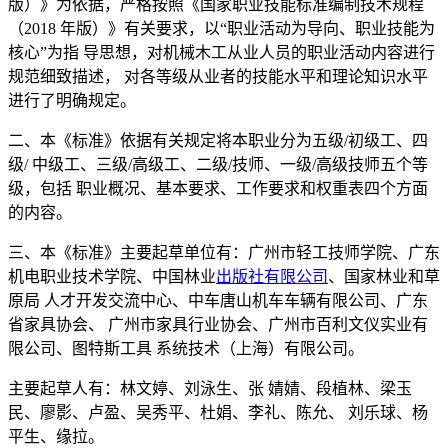
版）》为依据，严格按照《国家职业技能标准编制技术规程
（2018 年版）》有关要求，以“职业活动为导向、职业技能为
核心”为指 导思想，对机械木工从业人员的职业活动内容进行
规范细致描述， 对各等级从业者的技能水平和理论知识水平
进行了明确规定。
二、本《标准》依据有关规定将本职业分为五级/初级工、四
级/ 中级工、三级/高级工、二级/技师、一级/高级技师五个等
级，包括 职业概况、基本要求、工作要求和权重表四个方面
的内容。
三、本《标准》主要起草单位有：广州市轻工技师学院、广东
机电职业技术学院、中国林业
出版社
有限公司
、国家林业和草
原局 人才开发交流中心、中车唐山机车车辆有限公司、广东
省家具协会、 广州市家具行业协会、广州市百利文仪实业有
限公司、图特斯工具 系统技术（上海）有限公司。
主要起草人有：林文婷、刘泳生、张 婧婧、段植林、梁玉
民、廖影、卢盈、吴秀平、杜娟、李礼、陈允、 刘乐球、杨
平生、缘拉。