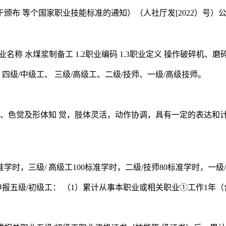
颁布 等个国家职业技能标准的通知）（人社厅发[2022）号）
1.1职业名称 水煤浆制备工 1.2职业编码 1.3职业定义 操作破
四级/中级工、 三级/高级工、二级/技师、一级/高级技师。
听觉、色觉及形体知 觉，肢体灵活，动作协调，具有一定的表达和
标准学时，三级/ 高级工100标准学时，二级/技师80标准学时，一级
，可申报五级/初级工： （1）累计从事本职业或相关职业①工作1年