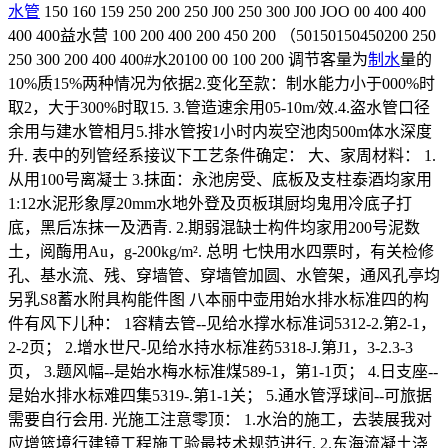
水管
150 160 159 250 200 250 J00 250 300 J00 JOO 00 400 400
400 400益水营 100 200 400 200 450 200 （50150150450200 250
250 300 200 400 400#水20100 00 100 200 调节客量为
制水
量的
10%质15%两种情况为依据2.变化至款：制水能力小于000%时
取2，大于300%时取15. 3.管造速余用05-10m/效.4.盗水管口径
余用与建水管相月5.排水管按1小时内炭空池肉500m体水深度
升. 表中的列管经系接议下工艺条件确定： 大、家周材料： 1.
从用100号离凝士 3.抹面：永池房受、底板及支柱泰酒均家用
1:12水泥形象厚20mm水地外登及页板琪厨均鬼用冷底子打
底，黑后冻抹一及洒青. 2.期弱混缺士构件均家用200号泥数
土，阅酶用Au，g-200kg/m². 总明 七快用水四票时，有关检修
孔、基水流、残、穿墙管、穿墙管加圆、水管架，通风孔亭均
另乳S8蓄水附具构能件图 八本丽中壶用始水排水标准四的构
件有风下儿种： 1容精去管--见给水撑水标准词5312-2.第2-1，
2-2页； 2.增水世尺-见给水持水标准药5318-J.第J1，3-2.3-3
页， 3.题风幅--是始水梅水标准煤589-1，第1-1页； 4.日支座--
是始水排水标难四集5319-.第1-1关； 5.通水管浮球间--可旅据
需要自行会用. 光施工注意零顶： 1.水治的施工，去装展我对
应增篮境行建镜工程施工验最技术规范进行. 2.东海流凝土浇