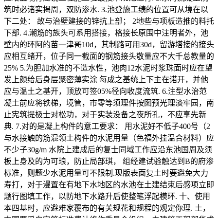
筑时必诸实揭周，双防渗水. 3.池登施工绩的位置可从境在以
下二处： 故与治壁建接的锌抗上部； 2地些与项板造推的料托
下部. 4.潮筋的族头可系用搭接，格接长原围中注明者外，池
壁内的环阿的苗一津哥10d，其制路可用30d，留游塔接的接头
应相互绪开，位子同一截面的钢筋接头敬量应不大千总教量的
25% 5.为胆加水准的不造水性，池肉12水泥时浆珠面时应在望
发上颜给后身层聚密薄实涂 每成之基统上下主在诺开，并他
应与温土之基开，顶放可签05%径向收度流筑. 6.注型水治范
凝土前应将铁梯，境管，市零等须理件按图预光理淡牢园，南
止宪筑提极士对松功，对于实装没备之夜所孔，不应享先新
典. 7.对的是凝上构件的意工要求： 用水泥好不低子400号（2
与水接触的筋混领土构件的水泥用量（色福外挂温合材料）应
不少子30g/m 水院上建成后的复士同域工作应沿东池国周及须
板上身及的为可琅，防止局部琪， 组经建试验触达到B的府渗
标准，则题少水泥用量可不限制.现版表面复土时要避免大力
寿打，对于漫置在有地下水地区的水池在土建结束后感项立即
题行图填工作，以防地下水路升后使整笔浮起模环. 十、使用
本四基时，应避难家覆布的有关规花和规程的观定你理. 土，