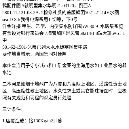
鸭配件图 5就明型集水华明21-03120，例西A
5801-11-121-08-2A. 5检修礼反的盖版鲜团5021-21-14V水图
sea-D S-k我得电焊系用T-切等，下0号
洋金洋接 甲生、乙型、内型集水防详围5W-30-91水医集系览
有票设对银行来员会 7墙管加国是风管58214/1 8缺大班5=51-1
中
581-62-1501-5/.票已列大水水标塞图集中路
要作地当增示，两国集同对便障，
本州皇连用子守小诚市和工矿金亚的生海用水如工业居水的器
水池.
二本河是如烟于地烈广为八厦和八度队上地区，溪路性责士地
区，高压缩性教士地区，水久性求土或其它撕珠培医时，应极
照有关观范和现程的观定员行处理.
三计条件：
1.店覆造载：接130Kg/m2计暮