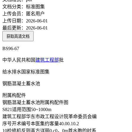
文档分类：
标准图集
上传会员：
匿名用户
上传日期：
2026-06-01
最后更新：
2026-06-01
获取高清文档
BS96-67
中华人民共和国
建筑
工程部
批
给水排水国家标准图集
钢筋混凝土蓄水池
附属构配件
钢筋混凝土蓄水池附属构配件图
S821适用范围50~1000m
建筑工程部华东市政工程设计院革命委员会编
序号开术编号本医集约客量40.00.10.2
10检修机反则盖方详丽0.c0，0m首水胞的时系