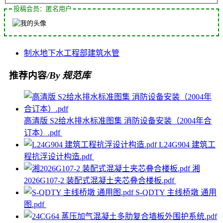
投稿会员：匿名用户
制水
地下水
工程部
建筑
水管
推荐内容
/By 规范库
高清版 S2给水排水标准图集 消防设备安装（2004年合
订本）.pdf
L24G904 建筑工
程抗浮设计构造.pdf
湘
2026G107-2 装配式混凝土夹芯叠合楼板.pdf
S-QDTY 主线桥墩 通用
图.pdf