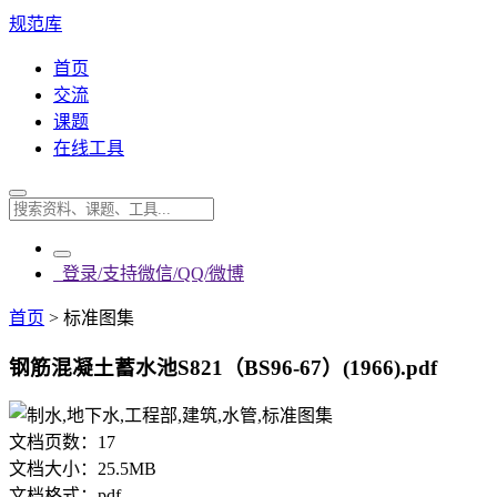
规范库
首页
交流
课题
在线工具
登录/支持微信/QQ/微博
首页
>
标准图集
钢筋混凝土蓄水池S821（BS96-67）(1966).pdf
文档页数：
17
文档大小：
25.5MB
文档格式：
pdf