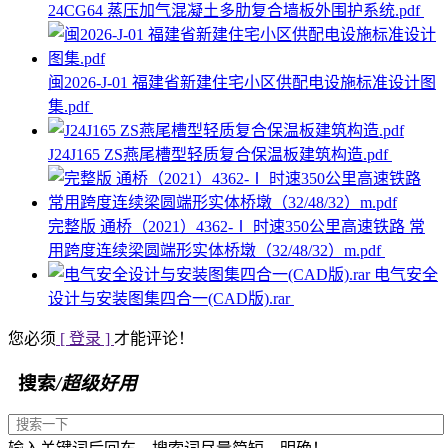
24CG64 蒸压加气混凝土多肋复合墙板外围护系统.pdf
闽2026-J-01 福建省新建住宅小区供配电设施标准设计图
集.pdf
J24J165 ZS燕尾槽型轻质复合保温板建筑构造.pdf
完整版 通桥（2021）4362-Ⅰ 时速350公里高速铁路 常
用跨度连续梁圆端形实体桥墩（32/48/32）m.pdf
电气安全
设计与安装图集四合一(CAD版).rar
您必须
[ 登录 ]
才能评论！
搜索
/超级好用