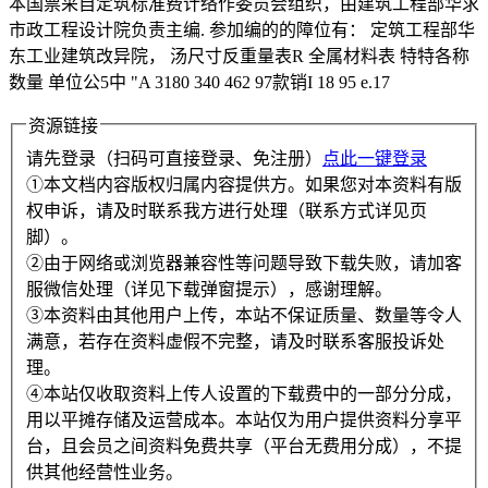
本国票采自定筑标准费计络作委员会组织，由建筑工程部华求
市政工程设计院负责主编. 参加编的的障位有： 定筑工程部华
东工业建筑改异院， 汤尺寸反重量表R 全属材料表 特特各称
数量 单位公5中 "A 3180 340 462 97款销I 18 95 e.17
资源链接
请先登录（扫码可直接登录、免注册）
点此一键登录
①本文档内容版权归属内容提供方。如果您对本资料有版
权申诉，请及时联系我方进行处理（联系方式详见页
脚）。
②由于网络或浏览器兼容性等问题导致下载失败，请加客
服微信处理（详见下载弹窗提示），感谢理解。
③本资料由其他用户上传，本站不保证质量、数量等令人
满意，若存在资料虚假不完整，请及时联系客服投诉处
理。
④本站仅收取资料上传人设置的下载费中的一部分分成，
用以平摊存储及运营成本。本站仅为用户提供资料分享平
台，且会员之间资料免费共享（平台无费用分成），不提
供其他经营性业务。